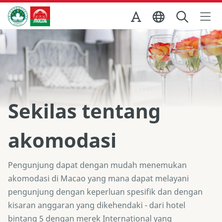
Skip to Main Content
Kantor Pariwisata Pemerintah Macau
Sekilas tentang
akomodasi
Pengunjung dapat dengan mudah menemukan
akomodasi di Macao yang mana dapat melayani
pengunjung dengan keperluan spesifik dan dengan
kisaran anggaran yang dikehendaki - dari hotel
bintang 5 dengan merek International yang