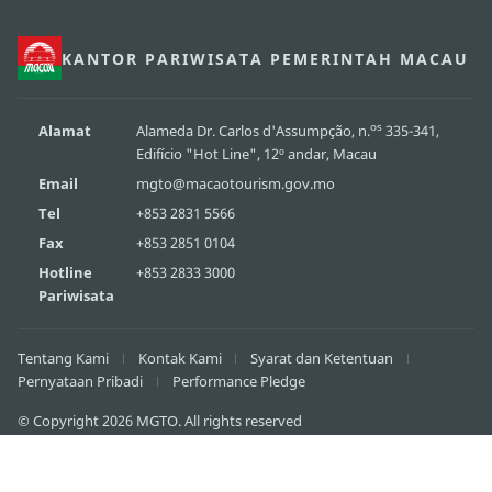
KANTOR PARIWISATA PEMERINTAH MACAU
os
Alamat
Alameda Dr. Carlos d'Assumpção, n.
335-341,
Edifício "Hot Line", 12º andar, Macau
Email
mgto@macaotourism.gov.mo
Tel
+853 2831 5566
Fax
+853 2851 0104
Hotline
+853 2833 3000
Pariwisata
Tentang Kami
Kontak Kami
Syarat dan Ketentuan
Pernyataan Pribadi
Performance Pledge
© Copyright 2026 MGTO. All rights reserved