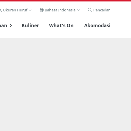
Ukuran Huruf
Bahasa Indonesia
Pencarian
man
Kuliner
What's On
Akomodasi
Lihat layar penuh