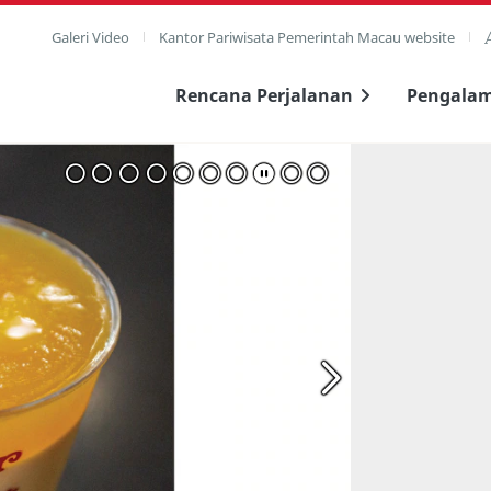
Galeri Video
Kantor Pariwisata Pemerintah Macau website
Rencana Perjalanan
Pengala
layar penuh