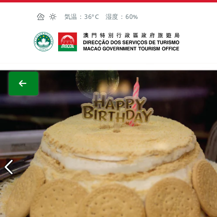
Skip to Main Content
気温：
36°C
湿度：
60%
マカオ政府観光局
全画面