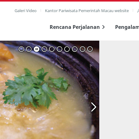
Galeri Video
Kantor Pariwisata Pemerintah Macau website
Rencana Perjalanan
Pengala
layar penuh