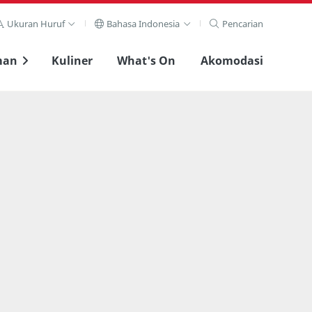
Ukuran Huruf
Bahasa Indonesia
Pencarian
man
Kuliner
What's On
Akomodasi
Lihat layar penuh