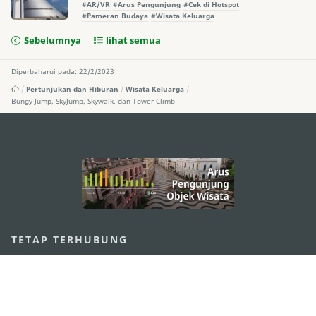
#AR/VR
#Arus Pengunjung
#Cek di Hotspot
#Pameran Budaya
#Wisata Keluarga
Sebelumnya
lihat semua
Diperbaharui pada: 22/2/2023
Pertunjukan dan Hiburan
Wisata Keluarga
Bungy Jump, SkyJump, Skywalk, dan Tower Climb
external links
TETAP TERHUBUNG
LIHAT MACAO ON THE GO
Applikasi Mobile