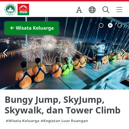
Skip to Main Content
Kantor Pariwisata Pemerintah Macau
Lihat layar penuh
Wisata Keluarga
Bungy Jump, SkyJump,
Skywalk, dan Tower Climb
#Wisata Keluarga
#Kegiatan Luar Ruangan