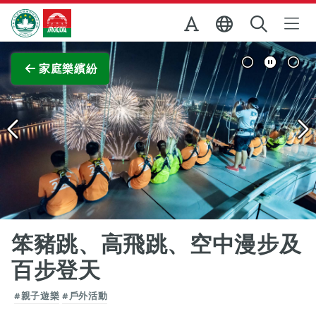
跳至主内容
澳門特別行政區政府旅遊局
查看原圖
家庭樂繽紛
笨豬跳、高飛跳、空中漫步及
百步登天
#親子遊樂
#戶外活動