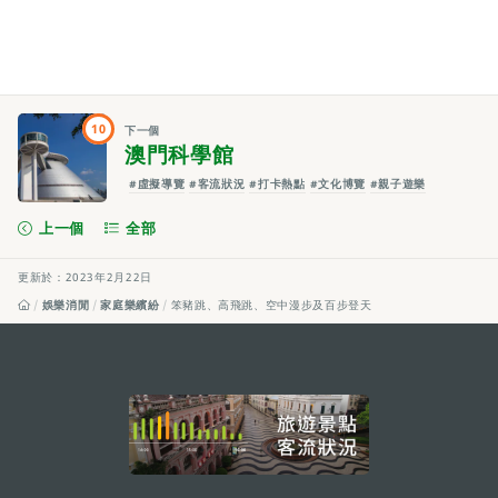
10
下一個
澳門科學館
#虛擬導覽
#客流狀況
#打卡熱點
#文化博覽
#親子遊樂
上一個
全部
更新於：2023年2月22日
娛樂消閒
家庭樂繽紛
笨豬跳、高飛跳、空中漫步及百步登天
external links