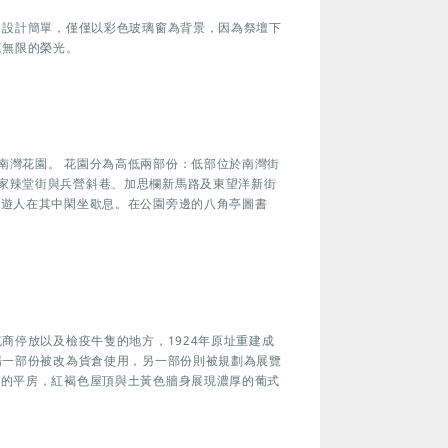
，設計簡單，僅僅以彩色玻璃窗為背景，因為祭壇下
來無限的榮光。
南灣花園。 花園分為高低兩部份：低部位於南灣街
家辣堂街與兵營斜巷、加思欄新馬路及東望洋新街
有遊人在其中閑坐歇息。在公園旁邊的八角亭圖書
充商停放以及檢疫牛隻的地方，1924年原址重建成
場一部份被改為貨倉使用，另一部份則被規劃為展覽
構的平房，紅褐色屋頂與土黃色牆身展現濃厚的葡式