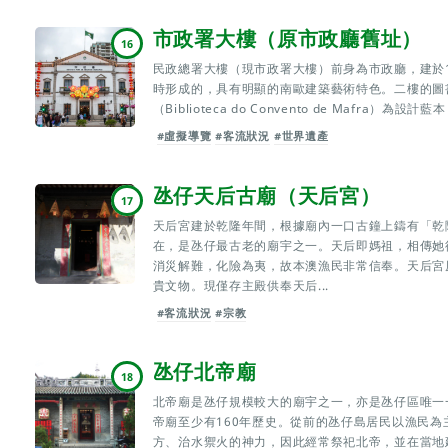
市政署大樓（原市政廳舊址）
16
民政總署大樓（現市政署大樓）前身為市政廳，建於1
時形成的，具有明顯的南歐建築藝術特色。二樓的圖書
（Biblioteca do Convento de Mafra
#虛擬導覽
#客流狀況
#世界遺產
氹仔天后古廟（天后宮）
17
天后宮建於乾隆年間，根據廟內一口古鐘上鑄有「乾隆
在，是氹仔最古老的廟宇之一。天后即媽祖，相傳她
消災解難，化險為夷，故本澳漁民非常信奉。天后宮
貴文物。現僅存主殿供奉天后...
#客流狀況
#宗教
氹仔北帝廟
18
北帝廟是氹仔規模較大的廟宇之一，亦是氹仔區唯一
帝廟至少有160年歷史。從前的氹仔島居民以漁民
方、治水禦火的神力，因此經常祭祀北帝，並在當地