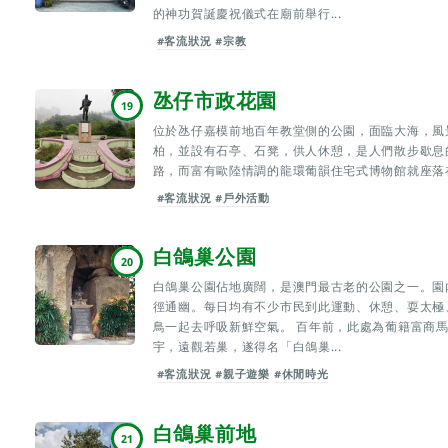
的神功賀誕慶祝儀式在廟前舉行...
#客流狀況
#宗教
氹仔市政花園
19
位於氹仔嘉模前地百年教堂側的公園，面臨大海，風
柏，並設有石亭、石凳，供人休憩，是人們散步歇息
路，而富有歐陸情調的龍環葡韻住宅式博物館就座落
#客流狀況
#戶外活動
白鴿巢公園
20
白鴿巢公園佔地廣闊，是澳門最古老的公園之一。園
徑通幽。每日均有不少市民到此運動、休憩、耍太極
鳥一起去呼吸新鮮空氣。 百年前，此處為葡籍富商
宇，遠觀若巢，遂得名「白鴿巢...
#客流狀況
#親子遊樂
#休閒時光
白鴿巢前地
21