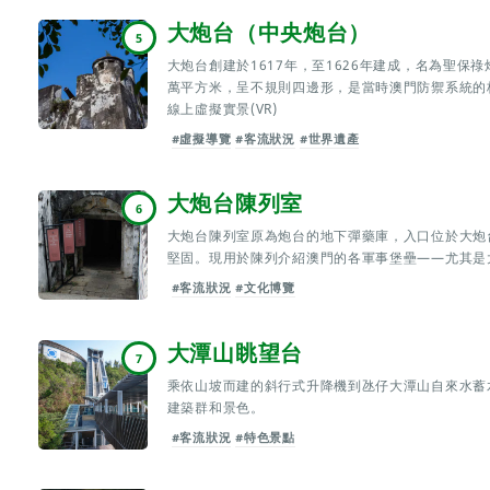
大炮台（中央炮台）
5
大炮台創建於1617年，至1626年建成，名為聖
萬平方米，呈不規則四邊形，是當時澳門防禦系統的
線上虛擬實景(VR)
#虛擬導覽
#客流狀況
#世界遺產
大炮台陳列室
6
大炮台陳列室原為炮台的地下彈藥庫，入口位於大炮
堅固。現用於陳列介紹澳門的各軍事堡壘——尤其是
#客流狀況
#文化博覽
大潭山眺望台
7
乘依山坡而建的斜行式升降機到氹仔大潭山自來水蓄
建築群和景色。
#客流狀況
#特色景點