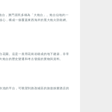
保祿炮台，澳門居民多稱為「大炮台」。炮台佔地約一
核心，構成一個覆蓋東西海岸的寬大炮火防衛網。
台花園。這是一座用花崗岩砌成的地下建築，非常
大炮台的歷史變遷和考古發掘的實物與資料。
水池的平台，可眺望到路氹城區的旅遊娛樂酒店的