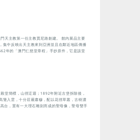
澳門天主教第一任主教賈尼路創建。 館內展品主要
，集中反映出天主教來到亞洲並且在鄰近地區傳播
662年的「澳門仁慈堂章程」手抄原件，它是該堂
，殿堂簡樸，山徑迂迴；1892年附近古堡拆除後，
高聳入雲，十分莊嚴肅穆，配以花徑草叢，古樹濃
有高台，置有一大理石雕刻而成的聖母像，聖母雙手