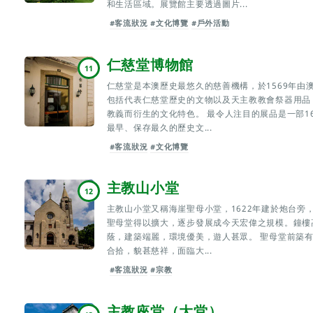
和生活區域。展覽館主要透過圖片...
#客流狀況
#文化博覽
#戶外活動
仁慈堂博物館
11
仁慈堂是本澳歷史最悠久的慈善機構，於1569年由
包括代表仁慈堂歷史的文物以及天主教教會祭器用品
教義而衍生的文化特色。 最令人注目的展品是一部1
最早、保存最久的歷史文...
#客流狀況
#文化博覽
主教山小堂
12
主教山小堂又稱海崖聖母小堂，1622年建於炮台旁
聖母堂得以擴大，逐步發展成今天宏偉之規模。鐘樓
蔭，建築端麗，環境優美，遊人甚眾。 聖母堂前築
合拾，貌甚慈祥，面臨大...
#客流狀況
#宗教
主教座堂（大堂）