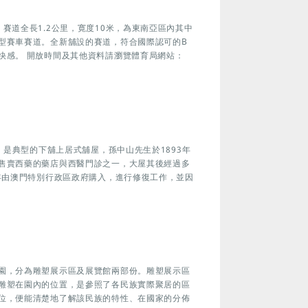
賽道全長1.2公里，寛度10米，為東南亞區內其中
型賽車賽道。全新舖設的賽道，符合國際認可的B
快感。 開放時間及其他資料請瀏覽體育局網站：
，是典型的下舖上居式舖屋，孫中山先生於1893年
售賣西藥的藥店與西醫門診之一，大屋其後經過多
年由澳門特別行政區政府購入，進行修復工作，並因
園，分為雕塑展示區及展覽館兩部份。雕塑展示區
雕塑在園內的位置，是參照了各民族實際聚居的區
位，便能清楚地了解該民族的特性、在國家的分佈