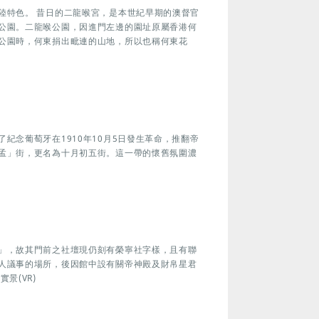
陸特色。 昔日的二龍喉宮，是本世紀早期的澳督官
公園。二龍喉公園，因進門左邊的園址原屬香港何
公園時，何東捐出毗連的山地，所以也稱何東花
紀念葡萄牙在1910年10月5日發生革命，推翻帝
孟」街，更名為十月初五街。這一帶的懷舊氛圍濃
」，故其門前之社壇現仍刻有榮寧社字樣，且有聯
人議事的場所，後因館中設有關帝神殿及財帛星君
景(VR)