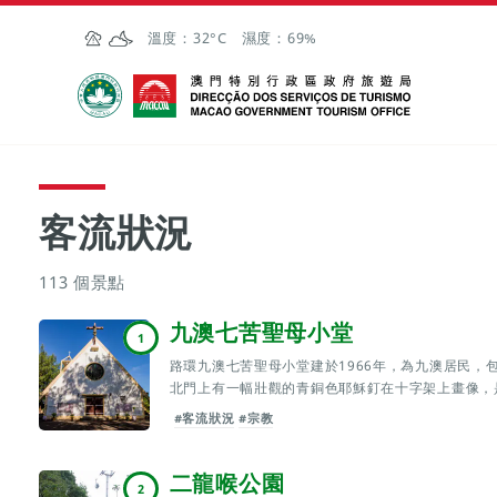
跳至主内容
溫度：
32°C
濕度：
69%
澳門特別行政區政府旅遊局
客流狀況
113 個景點
九澳七苦聖母小堂
1
路環九澳七苦聖母小堂建於1966年，為九澳居民，
北門上有一幅壯觀的青銅色耶穌釘在十字架上畫像，
#客流狀況
#宗教
二龍喉公園
2