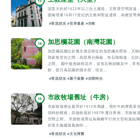
13
該堂大約於1622年以三合土建造。主祭壇空間深遠
面掩埋著16和17世紀的主教和聖徒遺骨，為教堂帶
#客流狀況
#世界遺產
#宗教
加思欄花園（南灣花園）
14
加思欄花園位於葡京酒店附近的加思欄兵營前，又稱
與家辣堂街之間；高部再分兩級，有石階相連，位於
之間。 園中植有綠樹花卉，並有石椅紛陳其中，常
館，昔日為花園的酒水部，現在...
#客流狀況
#親子遊樂
#休閒時光
市政牧場舊址（牛房）
15
市政牧場舊址最早於1912年興建，用作牛肉專賣承
現時的模樣，其後牧場於1987年遷往青洲，市政牧
空間之用。 市政牧場舊址為兩幢平行的大型桁架結
折衷主義建築風格特...
#客流狀況
#文化博覽