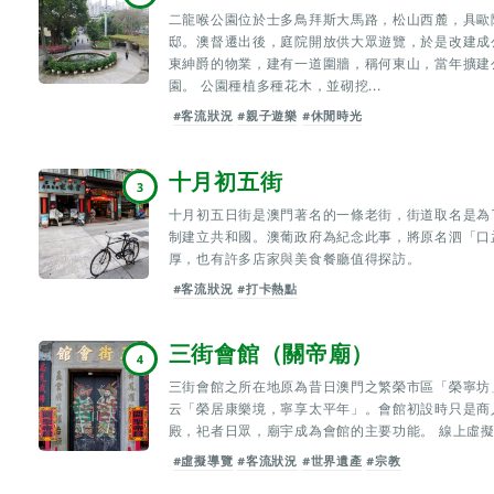
二龍喉公園位於士多鳥拜斯大馬路，松山西麓，具歐
邸。澳督遷出後，庭院開放供大眾遊覽，於是改建成
東紳爵的物業，建有一道圍牆，稱何東山，當年擴建
園。 公園種植多種花木，並砌挖...
#客流狀況
#親子遊樂
#休閒時光
十月初五街
3
十月初五日街是澳門著名的一條老街，街道取名是為了
制建立共和國。澳葡政府為紀念此事，將原名泗「口
厚，也有許多店家與美食餐廳值得探訪。
#客流狀況
#打卡熱點
三街會館（關帝廟）
4
三街會館之所在地原為昔日澳門之繁榮市區「榮寧坊
云「榮居康樂境，寧享太平年」。會館初設時只是商
殿，祀者日眾，廟宇成為會館的主要功能。 線上虛擬實
#虛擬導覽
#客流狀況
#世界遺產
#宗教