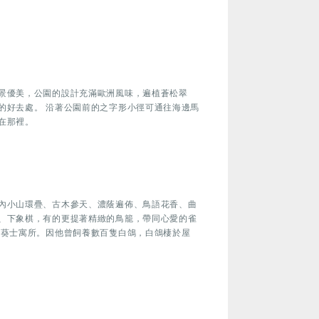
景優美，公園的設計充滿歐洲風味，遍植蒼松翠
的好去處。 沿著公園前的之字形小徑可通往海邊馬
在那裡。
內小山環疊、古木參天、濃蔭遍佈、鳥語花香、曲
、下象棋，有的更提著精緻的鳥籠，帶同心愛的雀
馬葵士寓所。因他曾飼養數百隻白鴿，白鴿棲於屋