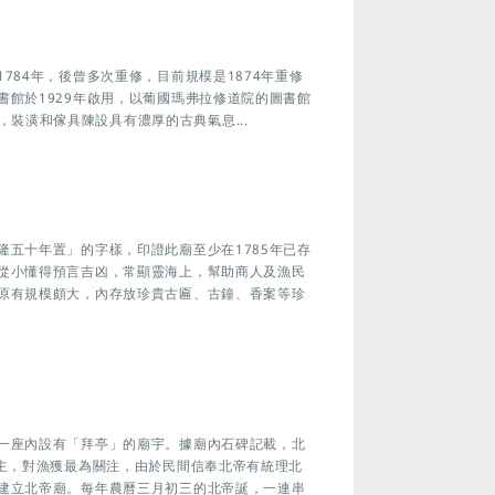
784年，後曾多次重修，目前規模是1874年重修
館於1929年啟用，以葡國瑪弗拉修道院的圖書館
）為設計藍本，裝潢和傢具陳設具有濃厚的古典氣息...
五十年置」的字樣，印證此廟至少在1785年已存
從小懂得預言吉凶，常顯靈海上，幫助商人及漁民
原有規模頗大，內存放珍貴古匾、古鐘、香案等珍
一座內設有「拜亭」的廟宇。據廟內石碑記載，北
為主，對漁獲最為關注，由於民間信奉北帝有統理北
建立北帝廟。每年農曆三月初三的北帝誕，一連串