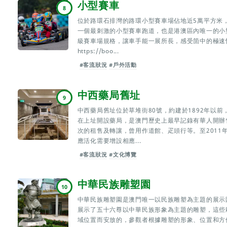
小型賽車
8
位於路環石排灣的路環小型賽車場佔地近5萬平方米，
一個最刺激的小型賽車跑道，也是港澳區內唯一的小
級賽車場規格，讓車手能一展所長，感受箇中的極速
https://boo...
#客流狀況
#戶外活動
中西藥局舊址
9
中西藥局舊址位於草堆街80號，約建於1892年以前
在上址開設藥局，是澳門歷史上最早記錄有華人開辦
次的租售及轉讓，曾用作道館、疋頭行等。至2011
應活化需要增設相應...
#客流狀況
#文化博覽
中華民族雕塑園
10
中華民族雕塑園是澳門唯一以民族雕塑為主題的展示
展示了五十六尊以中華民族形象為主題的雕塑，這些
域位置而安放的，參觀者根據雕塑的形象、位置和方