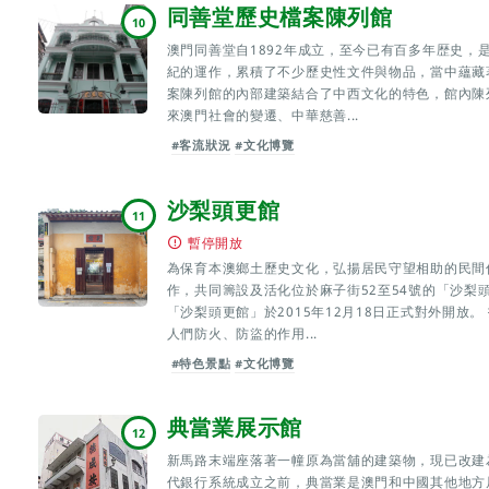
同善堂歷史檔案陳列館
10
澳門同善堂自1892年成立，至今已有百多年歴史，
紀的運作，累積了不少歷史性文件與物品，當中蘊藏
案陳列館的內部建築結合了中西文化的特色，館內陳
來澳門社會的變遷、中華慈善...
#客流狀況
#文化博覽
沙梨頭更館
11
暫停開放
為保育本澳鄉土歷史文化，弘揚居民守望相助的民間
作，共同籌設及活化位於麻子街52至54號的「沙梨
「沙梨頭更館」於2015年12月18日正式對外開放
人們防火、防盜的作用...
#特色景點
#文化博覽
典當業展示館
12
新馬路末端座落著一幢原為當舖的建築物，現已改建
代銀行系統成立之前，典當業是澳門和中國其他地方居