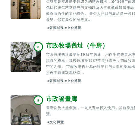
仁慈堂是本澳歷史最悠久的慈善機構，於1569年由
包括代表仁慈堂歷史的文物以及天主教教會祭器用品
教義而衍生的文化特色。 最令人注目的展品是一部1
最早、保存最久的歷史文...
#客流狀況
#文化博覽
市政牧場舊址（牛房）
8
市政牧場舊址最早於1912年興建，用作牛肉專賣承
現時的模樣，其後牧場於1987年遷往青洲，市政牧
空間之用。 市政牧場舊址為兩幢平行的大型桁架結
折衷主義建築風格特...
#客流狀況
#文化博覽
市政署畫廊
9
畫廊位於大堂側翼，一九八五年投入使用，其前身是
覽。
#文化博覽