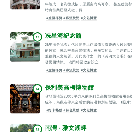
年落成，名為德成按，原屬富商高可寧。 整座建築
時典當業已經式微，傳...
#虛擬導覽
#客流狀況
#文化博覽
冼星海紀念館
13
冼星海是我國近代音樂史上作出偉大貢獻的人民音樂
的探索，融合中西音樂技法，在短暫的四十年創作出
並蓄的人文氣質。其代表作之一的《黃河大合唱》在
發愛國情懷。 澳門特區政府設立...
#虛擬導覽
#客流狀況
#文化博覽
保利美高梅博物館
14
佔地面積近2,000平方米的保利美高梅博物館沿用
統等，為觀者帶來全感官的沉浸和創新體驗。 (照片:
#打卡熱點
#特色景點
#文化博覽
南灣 ‧ 雅文湖畔
15