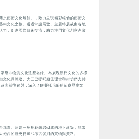
葡京藝術文化展館」，致力呈現精彩絕倫的藝術文
藝術文化之旅。透過常設展覽、主題特展或由各地
活力，促進國際藝術交流，助力澳門文化創意產業
國家級非物質文化遺產名錄。為展現澳門文化的多樣
由文化局籌建、大三巴哪吒廟值理會和街坊們支持
及遊客前往參與，深入了解哪吒信俗的節慶歷史文
台花園。這是一座用花崗岩砌成的地下建築，非常
大炮台的歷史變遷和考古發掘的實物與資料。