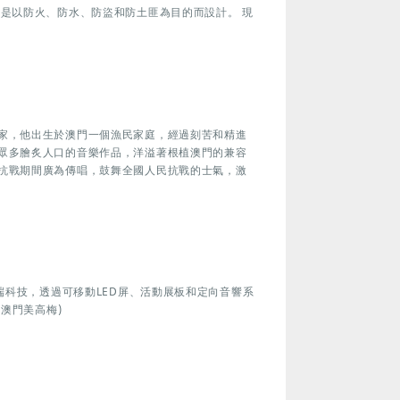
都是以防火、防水、防盜和防土匪為目的而設計。 現
家，他出生於澳門一個漁民家庭，經過刻苦和精進
眾多膾炙人口的音樂作品，洋溢著根植澳門的兼容
抗戰期間廣為傳唱，鼓舞全國人民抗戰的士氣，激
尖端科技，透過可移動LED屏、活動展板和定向音響系
 澳門美高梅)