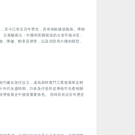
年，至今已有近百年歷史，具有南歐建築風格。博物
。 主展廳展出：中國和英國製造的古老手搖水泵、
旗、隊徽、勳章及襟章，以及消防局大樓的模型。
炮竹廠在氹仔設立，成為當時澳門工業發展舉足輕
十年代全盛時期，許多氹仔居民從事炮竹生產相關
經濟發展史中擔當重要角色。 現時具有近百年歷史