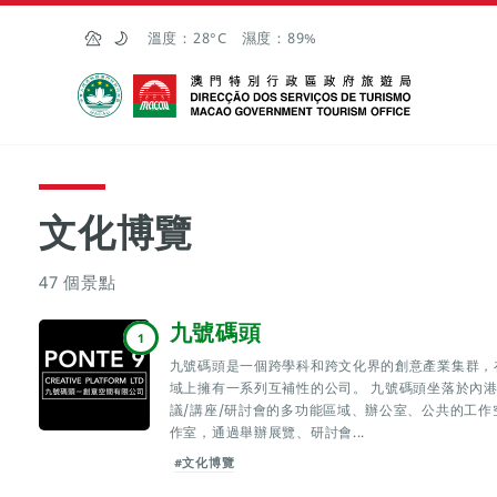
跳至主内容
溫度：
28°C
濕度：
89%
澳門特別行政區政府旅遊局
文化博覽
47 個景點
九號碼頭
1
九號碼頭是一個跨學科和跨文化界的創意產業集群，
域上擁有一系列互補性的公司。 九號碼頭坐落於內
議/講座/研討會的多功能區域、辦公室、公共的工
作室，通過舉辦展覽、研討會...
#文化博覽