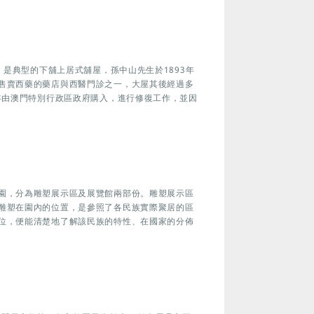
，是典型的下舖上居式舖屋，孫中山先生於1893年
售賣西藥的藥店與西醫門診之一，大屋其後經過多
年由澳門特別行政區政府購入，進行修復工作，並因
園，分為雕塑展示區及展覽館兩部份。雕塑展示區
雕塑在園內的位置，是參照了各民族實際聚居的區
位，便能清楚地了解該民族的特性、在國家的分佈