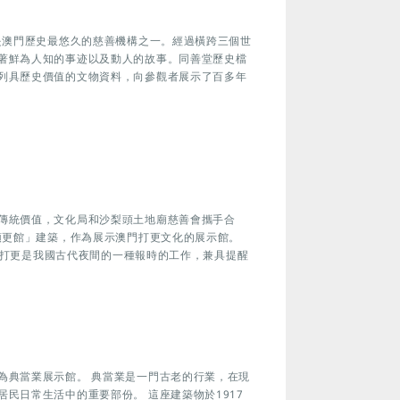
是澳門歷史最悠久的慈善機構之一。經過橫跨三個世
著鮮為人知的事迹以及動人的故事。同善堂歷史檔
列具歷史價值的文物資料，向參觀者展示了百多年
傳統價值，文化局和沙梨頭土地廟慈善會攜手合
頭更館」建築，作為展示澳門打更文化的展示館。
。 打更是我國古代夜間的一種報時的工作，兼具提醒
為典當業展示館。 典當業是一門古老的行業，在現
民日常生活中的重要部份。 這座建築物於1917