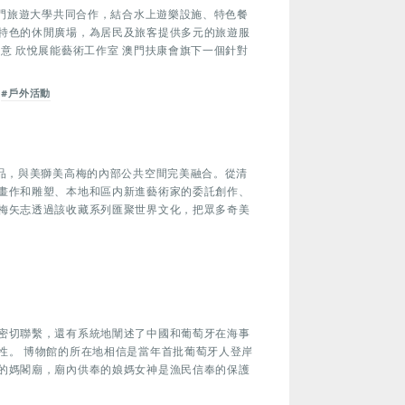
澳門旅遊大學共同合作，結合水上遊樂設施、特色餐
特色的休閒廣場，為居民及旅客提供多元的旅遊服
意 欣悅展能藝術工作室 澳門扶康會旗下一個針對
#戶外活動
珍品，與美獅美高梅的內部公共空間完美融合。從清
畫作和雕塑、本地和區内新進藝術家的委託創作、
梅矢志透過該收藏系列匯聚世界文化，把眾多奇美
密切聯繫，還有系統地闡述了中國和葡萄牙在海事
性。 博物館的所在地相信是當年首批葡萄牙人登岸
的媽閣廟，廟內供奉的娘媽女神是漁民信奉的保護