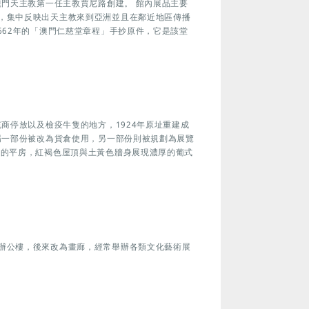
澳門天主教第一任主教賈尼路創建。 館內展品主要
，集中反映出天主教來到亞洲並且在鄰近地區傳播
662年的「澳門仁慈堂章程」手抄原件，它是該堂
充商停放以及檢疫牛隻的地方，1924年原址重建成
場一部份被改為貨倉使用，另一部份則被規劃為展覽
構的平房，紅褐色屋頂與土黃色牆身展現濃厚的葡式
辦公樓，後來改為畫廊，經常舉辦各類文化藝術展