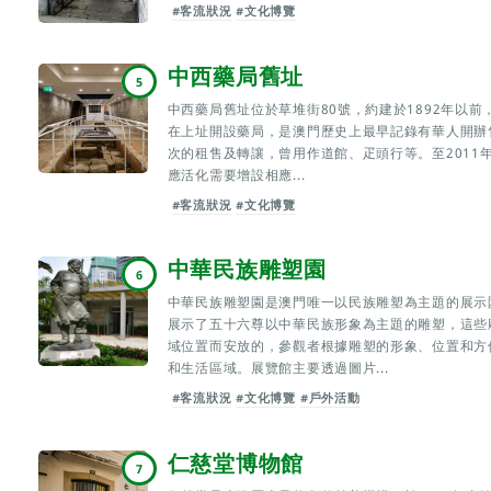
#客流狀況
#文化博覽
中西藥局舊址
5
中西藥局舊址位於草堆街80號，約建於1892年以前
在上址開設藥局，是澳門歷史上最早記錄有華人開辦
次的租售及轉讓，曾用作道館、疋頭行等。至2011
應活化需要增設相應...
#客流狀況
#文化博覽
中華民族雕塑園
6
中華民族雕塑園是澳門唯一以民族雕塑為主題的展示
展示了五十六尊以中華民族形象為主題的雕塑，這些
域位置而安放的，參觀者根據雕塑的形象、位置和方
和生活區域。展覽館主要透過圖片...
#客流狀況
#文化博覽
#戶外活動
仁慈堂博物館
7