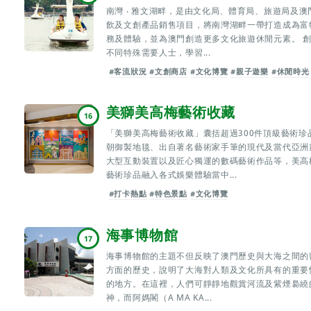
南灣 ‧ 雅文湖畔，是由文化局、體育局、旅遊局及
飲及文創產品銷售項目，將南灣湖畔一帶打造成為富
務及體驗，並為澳門創造更多文化旅遊休閒元素。 創
不同特殊需要人士，學習...
#客流狀況
#文創商店
#文化博覽
#親子遊樂
#休閒時光
美獅美高梅藝術收藏
16
「美獅美高梅藝術收藏」囊括超過300件頂級藝術
朝御製地毯、出自著名藝術家手筆的現代及當代亞洲
大型互動裝置以及匠心獨運的數碼藝術作品等，美高
藝術珍品融入各式娛樂體驗當中...
#打卡熱點
#特色景點
#文化博覽
海事博物館
17
海事博物館的主題不但反映了澳門歷史與大海之間的
方面的歷史，說明了大海對人類及文化所具有的重要
的地方。在這裡，人們可靜靜地觀賞河流及紫煙裊繞
神，而阿媽閣（A MA KA...