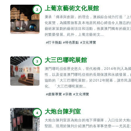
上葡京藝術文化展館
2
秉承「傳承與創新」的理念，澳娛綜合傾力打造「上
化展覽，為國際旅客及本地居民精心締造令人難忘的
藝術家策劃的藝術項目和活動，推廣澳門獨有的藝文
的繁榮發展。此外，上葡京藝術文...
#打卡熱點
#特色景點
#文化博覽
大三巴哪咤展館
3
澳門哪吒信俗歷史悠久，世代相傳，2014年列入為
性，以及促進澳門哪吒信俗的長期保護和永續發展，
協助的「大三巴哪咤展館」於2012年開幕，讓市民
化。 「大三巴哪咤展館...
#虛擬導覽
#宗教
#文化博覽
大炮台陳列室
4
大炮台陳列室原為炮台的地下彈藥庫，入口位於大炮
堅固。現用於陳列介紹澳門的各軍事堡壘——尤其是