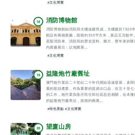
#文化博覽
消防博物館
18
消防博物館由消防局大樓改建而成，大樓建於1920
館設有兩個展廳，面積約350平方米，展品五百餘件
英製消防車、消防局的歷史資料、圖片、歷年來的隊
內展廳展出：以地圖展...
#文化博覽
益隆炮竹廠舊址
19
澳門炮竹業自二十世紀二十年代開始迅速發展，多間
重的龍頭產業，作為重要的貿易出口品，在五十至七
的工作，炮竹業與氹仔民生和社區息息相關，在本澳
的益隆炮竹廠舊址，面積約兩萬...
#特色景點
#文化博覽
望廈山房
20