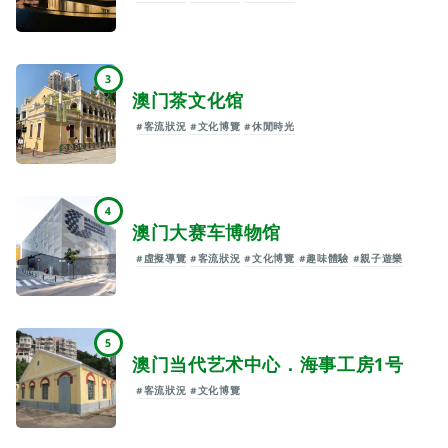
3
澳门茶文化馆
#客流狀況
#文化博覽
#休閒時光
4
澳门大赛车博物馆
#虛擬導覽
#客流狀況
#文化博覽
#趣味體驗
#親子遊樂
5
澳门当代艺术中心．海事工房1号
#客流狀況
#文化博覽