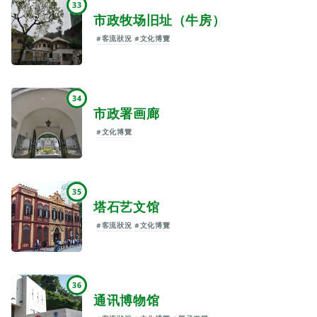
33
市政牧场旧址（牛房）
#客流狀況
#文化博覽
34
市政署画廊
#文化博覽
35
塔石艺文馆
#客流狀況
#文化博覽
36
通讯博物馆