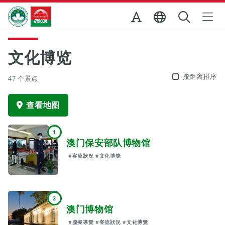
跳至主内容
澳门特别行政区政府旅游局
文化博览
按距离排序
47 个景点
查看地图
1
澳门保安部队博物馆
#客流狀況
#文化博覽
2
澳门博物馆
#虛擬導覽
#客流狀況
#文化博覽