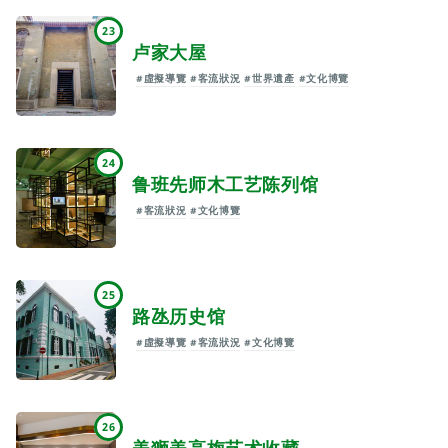
23
卢家大屋
#虛擬導覽
#客流狀況
#世界遺產
#文化博覽
24
鲁班先师木工艺陈列馆
#客流狀況
#文化博覽
25
路氹历史馆
#虛擬導覽
#客流狀況
#文化博覽
26