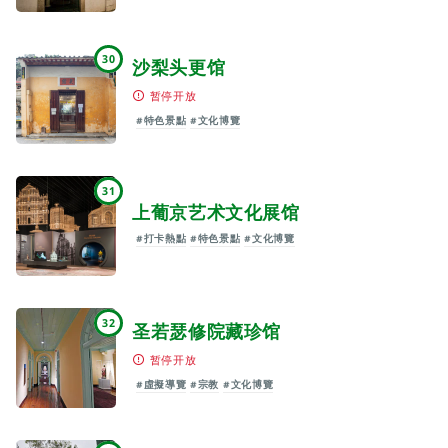
30
沙梨头更馆
暂停开放
#特色景點
#文化博覽
31
上葡京艺术文化展馆
#打卡熱點
#特色景點
#文化博覽
32
圣若瑟修院藏珍馆
暂停开放
#虛擬導覽
#宗教
#文化博覽