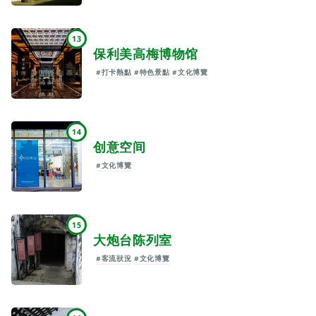
13
保利美高梅博物馆
#打卡熱點
#特色景點
#文化博覽
14
创意空间
#文化博覽
15
大炮台陈列室
#客流狀況
#文化博覽