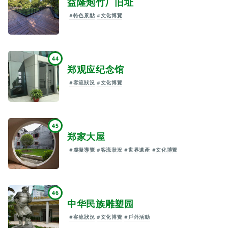
益隆炮竹厂旧址
#特色景點
#文化博覽
44
郑观应纪念馆
#客流狀況
#文化博覽
45
郑家大屋
#虛擬導覽
#客流狀況
#世界遺產
#文化博覽
46
中华民族雕塑园
#客流狀況
#文化博覽
#戶外活動