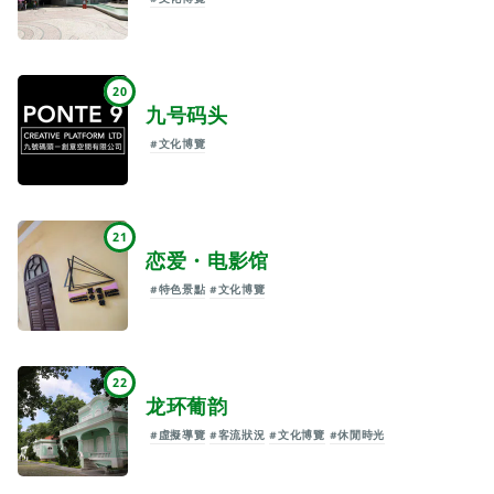
20
九号码头
#文化博覽
21
恋爱・电影馆
#特色景點
#文化博覽
22
龙环葡韵
#虛擬導覽
#客流狀況
#文化博覽
#休閒時光