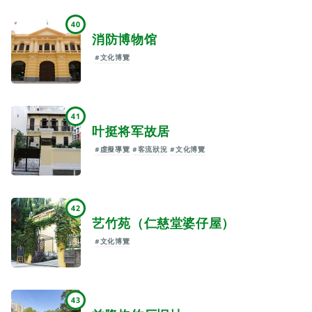
40
消防博物馆
#文化博覽
41
叶挺将军故居
#虛擬導覽
#客流狀況
#文化博覽
42
艺竹苑（仁慈堂婆仔屋）
#文化博覽
43