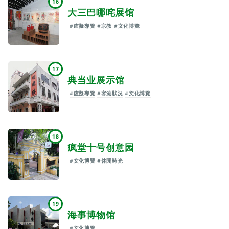
16
大三巴哪咤展馆
#虛擬導覽
#宗教
#文化博覽
17
典当业展示馆
#虛擬導覽
#客流狀況
#文化博覽
18
疯堂十号创意园
#文化博覽
#休閒時光
19
海事博物馆
#文化博覽