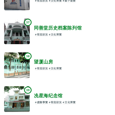
#客流狀況
#文化博覽
#親子遊樂
37
同善堂历史档案陈列馆
#客流狀況
#文化博覽
38
望厦山房
#客流狀況
#文化博覽
39
冼星海纪念馆
#虛擬導覽
#客流狀況
#文化博覽