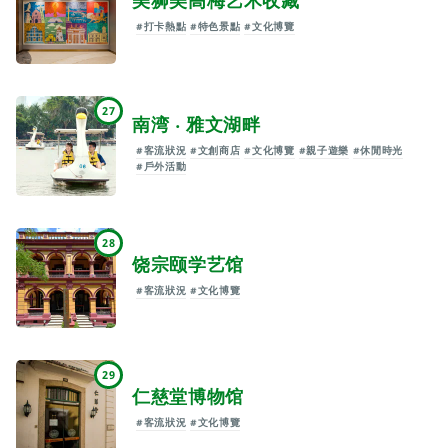
美狮美高梅艺术收藏
#打卡熱點
#特色景點
#文化博覽
27
南湾 ‧ 雅文湖畔
#客流狀況
#文創商店
#文化博覽
#親子遊樂
#休閒時光
#戶外活動
28
饶宗颐学艺馆
#客流狀況
#文化博覽
29
仁慈堂博物馆
#客流狀況
#文化博覽