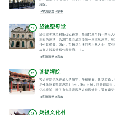
庭院。
#客流狀況
#宗教
望德聖母堂
19
望德聖母堂又稱聖拉匝祿堂，是澳門最早的一間華人
主教的座堂，為澳門教區成立後第一座主教座堂。每
行使其權責。因此，望德堂在澳門天主教人士中享有
故有人將教堂稱作瘋堂廟。 1...
#客流狀況
#宗教
菩提禪院
20
菩提禪院是氹仔最大的廟宇，雕樑華飾、建築宏偉，
尼佛像連底部蓮座高5.4米，重約六噸，以青銅鑄造
佔地廣闊，除了有大雄寶殿及多個殿堂外，還有素菜
#客流狀況
#宗教
媽祖文化村
21