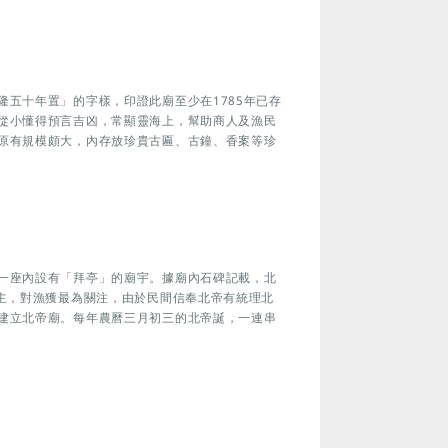
五十年置」的字樣，印證此廟至少在1785年已存
從小懂得預言吉凶，常顯靈海上，幫助商人及漁民
原有規模頗大，內存放珍貴古匾、古鐘、香案等珍
一座內設有「拜亭」的廟宇。據廟內石碑記載，北
為主，對漁獲最為關注，由於民間信奉北帝有統理北
建立北帝廟。每年農曆三月初三的北帝誕，一連串