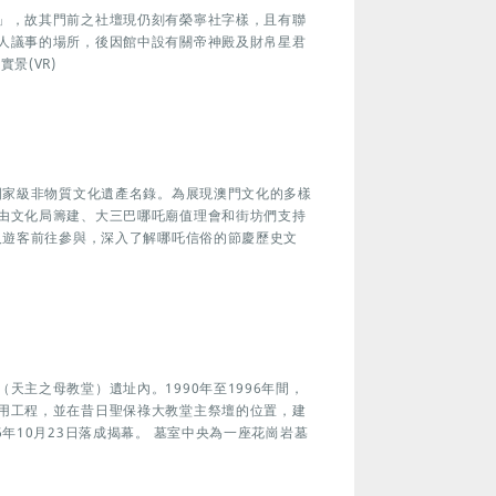
」，故其門前之社壇現仍刻有榮寧社字樣，且有聯
人議事的場所，後因館中設有關帝神殿及財帛星君
景(VR)
國家級非物質文化遺產名錄。為展現澳門文化的多樣
由文化局籌建、大三巴哪吒廟值理會和街坊們支持
及遊客前往參與，深入了解哪吒信俗的節慶歷史文
天主之母教堂）遺址內。1990年至1996年間，
用工程，並在昔日聖保祿大教堂主祭壇的位置，建
年10月23日落成揭幕。 墓室中央為一座花崗岩墓