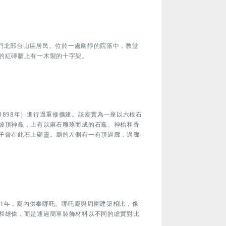
務澳門北部台山區居民。位於一處幽靜的院落中，教堂
的紅磚牆上有一木製的十字架。
898年）進行過重修擴建。該廟實為一座以六根石
坡頂神龕，上有以麻石雕琢而成的石龕、神枱和香
子曾在此石上顯靈。廟的左側有一有頂過廊，過廊
901年，廟內供奉哪吒。哪吒廟與周圍建築相比，像
和雄偉，而是通過簡單裝飾材料以不同的虛實對比