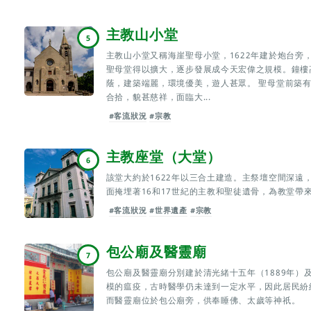
主教山小堂
5
主教山小堂又稱海崖聖母小堂，1622年建於炮台旁
聖母堂得以擴大，逐步發展成今天宏偉之規模。鐘樓
蔭，建築端麗，環境優美，遊人甚眾。 聖母堂前築
合拾，貌甚慈祥，面臨大...
#客流狀況
#宗教
主教座堂（大堂）
6
該堂大約於1622年以三合土建造。主祭壇空間深遠
面掩埋著16和17世紀的主教和聖徒遺骨，為教堂帶
#客流狀況
#世界遺產
#宗教
包公廟及醫靈廟
7
包公廟及醫靈廟分別建於清光緒十五年（1889年）
模的瘟疫，古時醫學仍未達到一定水平，因此居民紛
而醫靈廟位於包公廟旁，供奉睡佛、太歲等神祇。