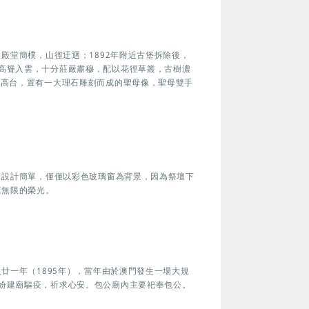
，殿堂簡樸，山徑迂迴；1892年附近古堡拆除後，
高聳入雲，十分莊嚴肅穆，配以花徑草叢，古樹濃
有高台，置有一大理石雕刻而成的聖母像，聖母雙手
，設計簡單，僅僅以彩色玻璃窗為背景，因為祭壇下
來無限的榮光。
及廿一年（1895年），當年由於澳門發生一場大規
紛建廟驅疫，祈求心安。包公廟內主要祀奉包公。