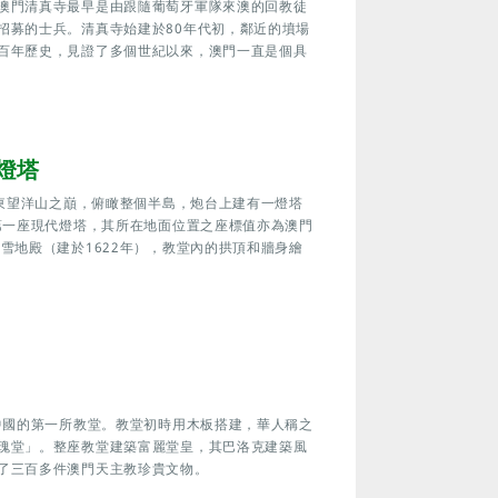
澳門清真寺最早是由跟隨葡萄牙軍隊來澳的回教徒
招募的士兵。清真寺始建於80年代初，鄰近的墳場
百年歷史，見證了多個世紀以來，澳門一直是個具
燈塔
峰東望洋山之巔，俯瞰整個半島，炮台上建有一燈塔
第一座現代燈塔，其所在地面位置之座標值亦為澳門
雪地殿（建於1622年），教堂內的拱頂和牆身繪
中國的第一所教堂。教堂初時用木板搭建，華人稱之
瑰堂」。整座教堂建築富麗堂皇，其巴洛克建築風
了三百多件澳門天主教珍貴文物。