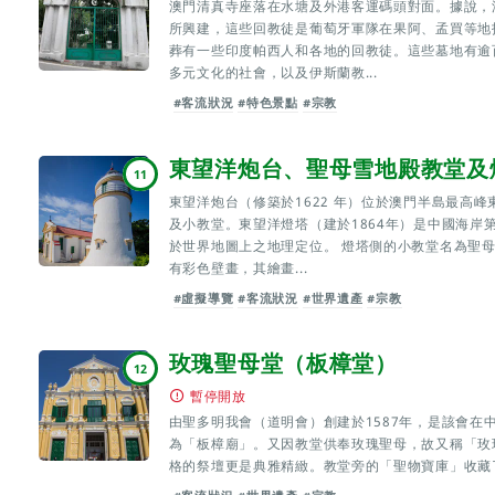
澳門清真寺座落在水塘及外港客運碼頭對面。據說，
所興建，這些回教徒是葡萄牙軍隊在果阿、孟買等地
葬有一些印度帕西人和各地的回教徒。這些墓地有逾
多元文化的社會，以及伊斯蘭教...
#客流狀況
#特色景點
#宗教
東望洋炮台、聖母雪地殿教堂及
11
東望洋炮台（修築於1622 年）位於澳門半島最高
及小教堂。東望洋燈塔（建於1864年）是中國海岸
於世界地圖上之地理定位。 燈塔側的小教堂名為聖母
有彩色壁畫，其繪畫...
#虛擬導覽
#客流狀況
#世界遺產
#宗教
玫瑰聖母堂（板樟堂）
12
暫停開放
由聖多明我會（道明會）創建於1587年，是該會在
為「板樟廟」。又因教堂供奉玫瑰聖母，故又稱「玫
格的祭壇更是典雅精緻。教堂旁的「聖物寶庫」收藏