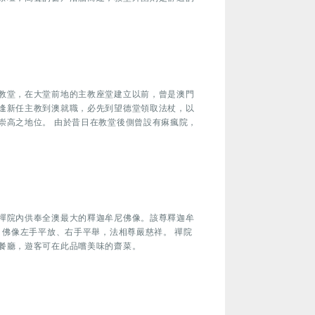
教堂，在大堂前地的主教座堂建立以前，曾是澳門
逢新任主教到澳就職，必先到望德堂領取法杖，以
崇高之地位。 由於昔日在教堂後側曾設有痳瘋院，
禪院內供奉全澳最大的釋迦牟尼佛像。該尊釋迦牟
，佛像左手平放、右手平舉，法相尊嚴慈祥。 禪院
餐廳，遊客可在此品嚐美味的齋菜。