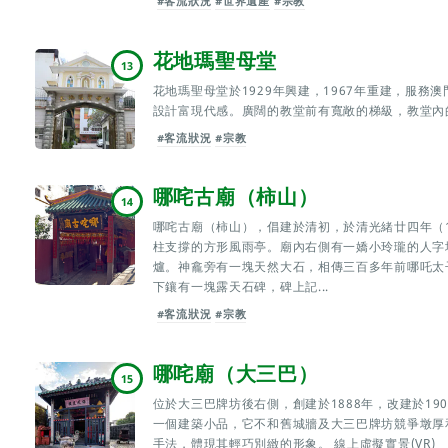
#客流狀況
#世界遺產
#宗教
花地瑪聖母堂
13
花地瑪聖母堂於1929年興建，1967年重建，服
設計富現代感。廣闊的教堂前有寬敞的梯級，教堂內
#客流狀況
#宗教
哪咤古廟（柿山）
14
哪咤古廟（柿山），倡建於清初，於清光緒廿四年（1
柱支撐的方形風雨亭。廟內右側有一嬌小玲瓏的人字
爐。神龕旁有一塊天然大石，相傳三百多年前哪吒太
下鑲有一塊露天石碑，碑上記...
#客流狀況
#宗教
哪咤廟（大三巴）
15
位於大三巴牌坊後右側，創建於1888年，改建於1
一個建築小品，它不和舊城牆及大三巴牌坊競爭墩厚
手法，體現其輕巧別緻的形象。 線上虛擬實景(VR)