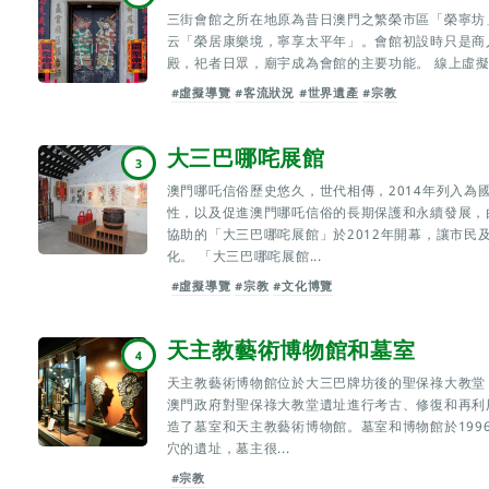
三街會館之所在地原為昔日澳門之繁榮市區「榮寧坊
云「榮居康樂境，寧享太平年」。會館初設時只是商
殿，祀者日眾，廟宇成為會館的主要功能。 線上虛擬實
#虛擬導覽
#客流狀況
#世界遺產
#宗教
大三巴哪咤展館
3
澳門哪吒信俗歷史悠久，世代相傳，2014年列入為
性，以及促進澳門哪吒信俗的長期保護和永續發展，
協助的「大三巴哪咤展館」於2012年開幕，讓市民
化。 「大三巴哪咤展館...
#虛擬導覽
#宗教
#文化博覽
天主教藝術博物館和墓室
4
天主教藝術博物館位於大三巴牌坊後的聖保祿大教堂（
澳門政府對聖保祿大教堂遺址進行考古、修復和再利
造了墓室和天主教藝術博物館。墓室和博物館於1996
穴的遺址，墓主很...
#宗教