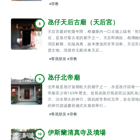
#宗教
氹仔天后古廟（天后宮）
8
天后宮建於乾隆年間，根據廟內一口古鐘上鑄有「乾隆
在，是氹仔最古老的廟宇之一。天后即媽祖，相傳她
消災解難，化險為夷，故本澳漁民非常信奉。天后宮
貴文物。現僅存主殿供奉天后...
#客流狀況
#宗教
氹仔北帝廟
9
北帝廟是氹仔規模較大的廟宇之一，亦是氹仔區唯一
帝廟至少有160年歷史。從前的氹仔島居民以漁民
方、治水禦火的神力，因此經常祭祀北帝，並在當地
的神功賀誕慶祝儀式在廟前舉行...
#客流狀況
#宗教
伊斯蘭清真寺及墳場
10