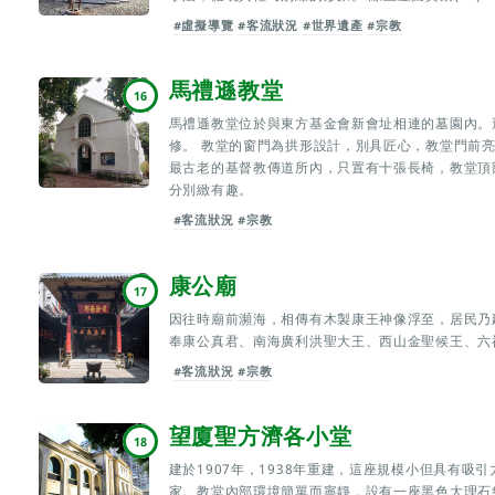
#虛擬導覽
#客流狀況
#世界遺產
#宗教
馬禮遜教堂
16
馬禮遜教堂位於與東方基金會新會址相連的墓園內。這
修。 教堂的窗門為拱形設計，別具匠心，教堂門前
最古老的基督教傳道所內，只置有十張長椅，教堂頂
分別緻有趣。
#客流狀況
#宗教
康公廟
17
因往時廟前瀕海，相傳有木製康王神像浮至，居民乃建
奉康公真君、南海廣利洪聖大王、西山金聖候王、六
#客流狀況
#宗教
望廈聖方濟各小堂
18
建於1907年，1938年重建，這座規模小但具有
家。教堂內部環境簡單而寧靜，設有一座黑色大理石