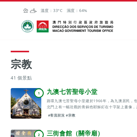
跳至主内容
溫度：
33°C
濕度：
64%
澳門特別行政區政府旅遊局
宗教
41 個景點
九澳七苦聖母小堂
1
路環九澳七苦聖母小堂建於1966年，為九澳居民，
北門上有一幅壯觀的青銅色耶穌釘在十字架上畫像，
#客流狀況
#宗教
三街會館（關帝廟）
2