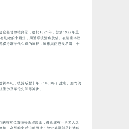
座基督教禮拜堂，建於1821年，曾於1922年重
亮有別緻的小圓燈，周遭環境清幽脫俗。在這座本澳
部保持著年代久遠的屋樑，屋椽與兩把長吊扇，十
祠奉祀，後於咸豐十年（1860年）建廟。廟內供
祖聖佛及華佗先師等神佛。
吸引力的教堂位置很接近望廈山，鄰近建有一所老人之
祭壇，高聳的窗戶沿牆而建；教堂外圍則是舒適的