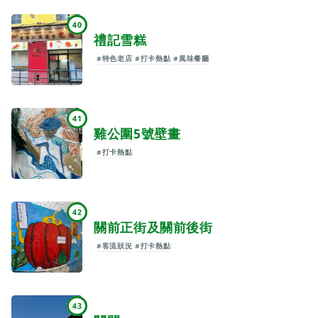
40
禮記雪糕
#特色老店
#打卡熱點
#風味餐廳
41
雞公圍5號壁畫
#打卡熱點
42
關前正街及關前後街
#客流狀況
#打卡熱點
43