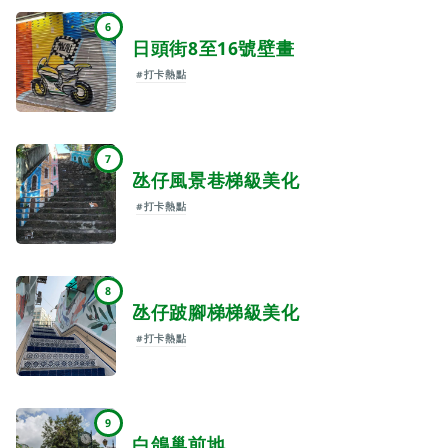
6
日頭街8至16號壁畫
#打卡熱點
7
氹仔風景巷梯級美化
#打卡熱點
8
氹仔跛腳梯梯級美化
#打卡熱點
9
白鴿巢前地