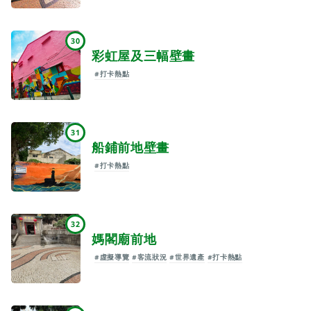
30
彩虹屋及三幅壁畫
#打卡熱點
31
船鋪前地壁畫
#打卡熱點
32
媽閣廟前地
#虛擬導覽
#客流狀況
#世界遺產
#打卡熱點