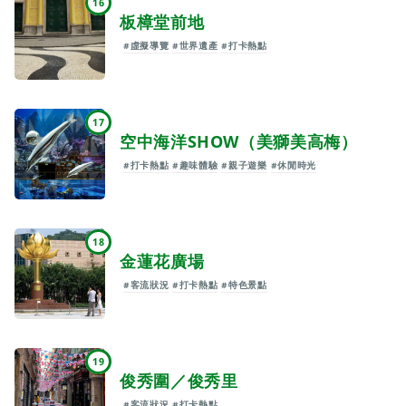
16
板樟堂前地
#虛擬導覽
#世界遺產
#打卡熱點
17
空中海洋SHOW（美獅美高梅）
#打卡熱點
#趣味體驗
#親子遊樂
#休閒時光
18
金蓮花廣場
#客流狀況
#打卡熱點
#特色景點
19
俊秀圍／俊秀里
#客流狀況
#打卡熱點