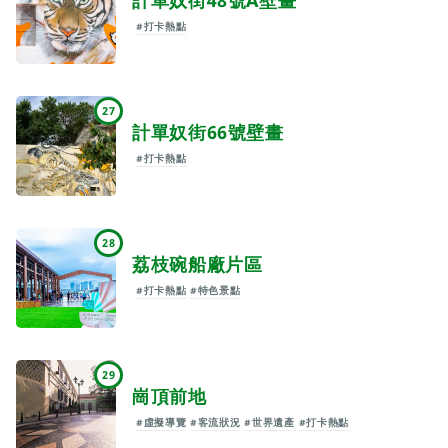
計單奴街48號A壁畫
#打卡熱點
27
計單奴街66號壁畫
#打卡熱點
28
荔枝碗船廠片區
#打卡熱點
#特色景點
29
崗頂前地
#虛擬導覽
#客流狀況
#世界遺產
#打卡熱點