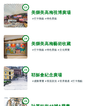
23
美獅美高梅視博廣場
#打卡熱點
#特色景點
24
美獅美高梅藝術收藏
#打卡熱點
#特色景點
#文化博覽
25
耶穌會紀念廣場
#虛擬導覽
#客流狀況
#世界遺產
#打卡熱點
26