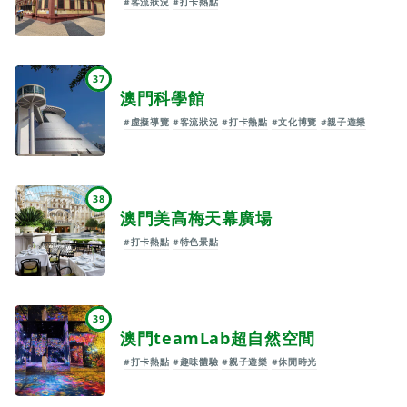
#客流狀況
#打卡熱點
37
澳門科學館
#虛擬導覽
#客流狀況
#打卡熱點
#文化博覽
#親子遊樂
38
澳門美高梅天幕廣場
#打卡熱點
#特色景點
39
澳門teamLab超自然空間
#打卡熱點
#趣味體驗
#親子遊樂
#休閒時光