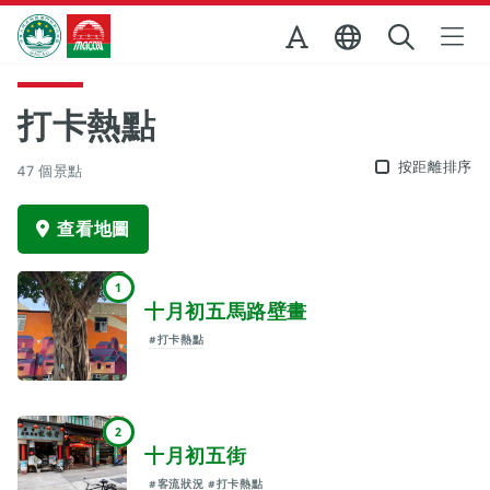
跳至主内容
澳門特別行政區政府旅遊局
打卡熱點
按距離排序
47 個景點
查看地圖
1
十月初五馬路壁畫
#打卡熱點
2
十月初五街
#客流狀況
#打卡熱點