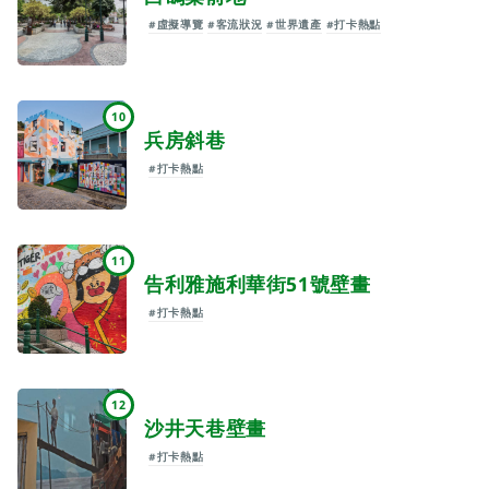
#虛擬導覽
#客流狀況
#世界遺產
#打卡熱點
10
兵房斜巷
#打卡熱點
11
告利雅施利華街51號壁畫
#打卡熱點
12
沙井天巷壁畫
#打卡熱點