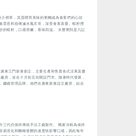
登推介榜單，其質樸而美味的粥麵成為食客們的心頭
鹵雲吞和祖傳滷水鳳爪等，深受食客喜愛。蝦籽撈
炒的蝦籽，口感滑嫩，香味四溢。 水蟹粥則是六記
在廣東江門新會創立，主要生產和售賣各式涼果及醬
立廠房，並在十月初五街開設門市。隨著時代發展，
，繼續管理品牌。他們在廣東新會設立廠房，結合
今三代仍保持傳統手法工藝製作。 獨家冷糕為保持
容易溶化和麵糊發酵的速度快影響口感，因此每年