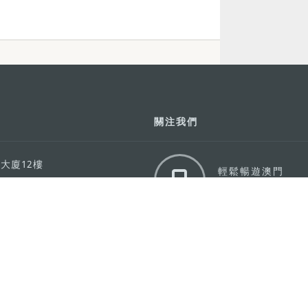
關注我們
利大廈12樓
輕鬆暢遊澳門
下載手機應用
務承諾