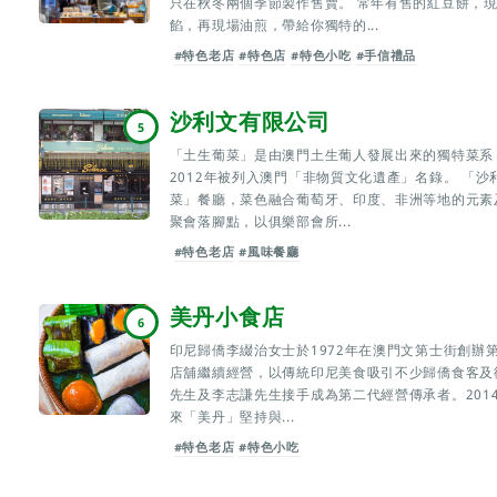
只在秋冬兩個季節製作售賣。 常年有售的紅豆餅，
餡，再現場油煎，帶給你獨特的...
#特色老店
#特色店
#特色小吃
#手信禮品
沙利文有限公司
5
「土生葡菜」是由澳門土生葡人發展出來的獨特菜系
2012年被列入澳門「非物質文化遺產」名錄。 「沙
菜」餐廳，菜色融合葡萄牙、印度、非洲等地的元素
聚會落腳點，以俱樂部會所...
#特色老店
#風味餐廳
美丹小食店
6
印尼歸僑李綴治女士於1972年在澳門文第士街創辦
店舖繼續經營，以傳統印尼美食吸引不少歸僑食客及街
先生及李志謙先生接手成為第二代經營傳承者。201
來「美丹」堅持與...
#特色老店
#特色小吃