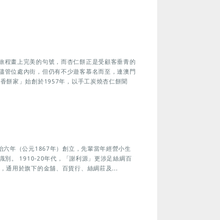
旅程畫上完美的句號，而杏仁餅正是受顧客垂青的
儘管位處內街，但仍有不少遊客慕名而至，連澳門
香餅家」始創於1957年，以手工炭燒杏仁餅聞
治六年（公元1867年）創立，先輩當年經營小生
別。 1910-20年代，「謝利源」更涉足絲綢百
，通用於旗下的金舖、百貨行、絲綢莊及...