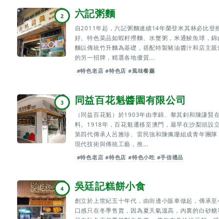
六記粥麵
2
自2011年起，六記粥麵連續14年榮登米其林必比
好。特色菜品如蝦籽撈麵、水蟹粥，米通鯪魚球，錦
麵以傳統竹升麵為基礎，搭配特製豬油醬汁和店主親
的另一招牌，精選各地優質...
#特色老店
#特色店
#風味餐廳
同益百花魁醬園有限公司
3
（同益百花魁）於1903年由李錦、黎其釗和陳謙賢
料。1918年，百花魁遷移至澳門，最早在沙梨頭設
第四代傳承人呂雅珍、雷民強和陳佩珊組成青年團隊
現代技術與傳統工藝，推...
#特色老店
#特色店
#特色小吃
#手信禮品
吳廷記糕餅小食
4
創立於上世紀五十年代，由街邊小販車做起，傳承至
口感只在冬季售賣，因為夏天氣溫高，內裏的白砂糖