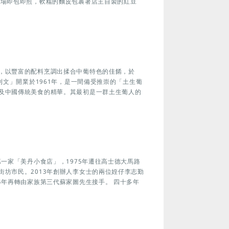
現場即包即煎，軟糯的麵皮包裹著店主自製的紅豆
，以豐富的配料烹調出揉合中葡特色的佳餚，於
利文」開業於1961年，是一間備受推崇的「土生葡
及中國傳統美食的精華。其最初是一群土生葡人的
第一家「美丹小食店」，1975年遷往高士德大馬路
坊市民。2013年創辦人李女士的兩位姪仔李志勤
4年再轉由家族第三代蘇家圖先生接手。 四十多年