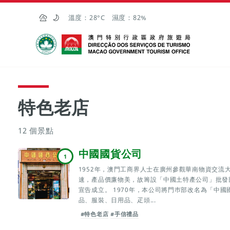
跳至主内容
溫度：
28°C
濕度：
82%
澳門特別行政區政府旅遊局
特色老店
12 個景點
中國國貨公司
1
1952年，澳門工商界人士在廣州參觀華南物資交流
速，產品價廉物美，故籌設「中國土特產公司」批發
宣告成立。 1970年，本公司將門巿部改名為「中
品、服裝、日用品、疋頭...
#特色老店
#手信禮品