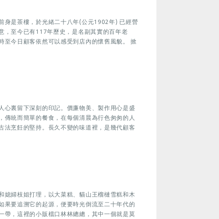
是茶樓，於光緒二十八年(公元1902年) 已經營
意，至今已有117年歷史，是名副其實的百年老
時至今日顧客依然可以感受到店內的懷舊風貌。 掀
人心裏留下深刻的印記。價廉物美、製作用心是盛
，傳統而簡單的餐食，在每個清晨為行色匆匆的人
古法烹飪的堅持。長久不變的味道裡，是幾代顧客
和媳婦枝姐打理，以大菜糕、貓山王榴槤雪糕和木
如果要追溯它的起源，便要時光倒流至二十年代的
一帶，這裡的小販檔口林林總總，其中一個就是莫