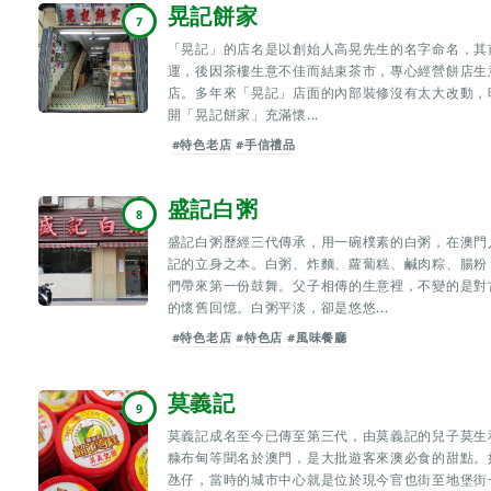
晃記餅家
7
「晃記」的店名是以創始人高晃先生的名字命名，其前身
運，後因茶樓生意不佳而結束茶市，專心經營餅店生
店。多年來「晃記」店面的內部裝修沒有太大改動，
開「晃記餅家」充滿懷...
#特色老店
#手信禮品
盛記白粥
8
盛記白粥歷經三代傳承，用一碗樸素的白粥，在澳門
記的立身之本。白粥、炸麵、蘿蔔糕、鹹肉粽、腸粉
們帶來第一份鼓舞。父子相傳的生意裡，不變的是對
的懷舊回憶。白粥平淡，卻是悠悠...
#特色老店
#特色店
#風味餐廳
莫義記
9
莫義記成名至今已傳至第三代，由莫義記的兒子莫生
糠布甸等聞名於澳門，是大批遊客來澳必食的甜點。
氹仔，當時的城市中心就是位於現今官也街至地堡街