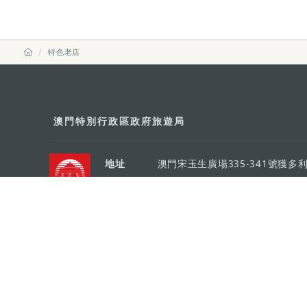
特色老店
澳門特別行政區政府旅遊局
地址
澳門宋玉生廣場335-341號獲多
電郵
mgto@macaotourism.gov.mo
電話
+853 2831 5566
傳真
+853 2851 0104
旅遊熱線
+853 2833 3000
關於我們
聯絡我們
使用條款
私隱聲明
服