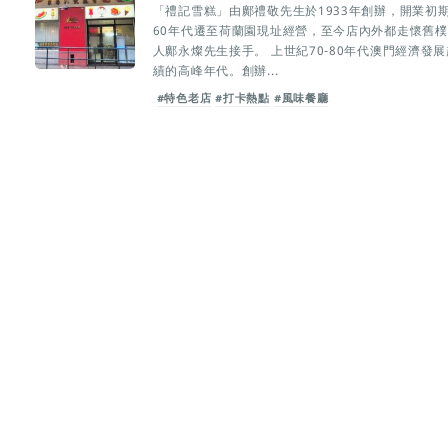
「禮記雪糕」由鄺禮敬先生於1933年創辦，開業初
60年代遷至荷蘭園現址經營，至今店內外都走懷舊
人鄺永燦先生接手。 上世紀70-80年代澳門經濟
績的高峰年代。創辦...
#特色老店
#打卡熱點
#風味餐廳