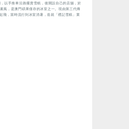
期，以手推車沿路擺賣雪糕，後開設自己的店舖，於
樸素風，是澳門碩果僅存的冰室之一。現由第三代傳
發展起飛，當時流行到冰室消暑，造就「禮記雪糕」業