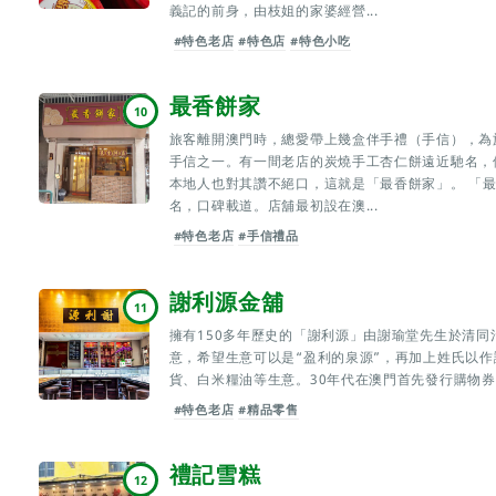
義記的前身，由枝姐的家婆經營...
#特色老店
#特色店
#特色小吃
最香餅家
10
旅客離開澳門時，總愛帶上幾盒伴手禮（手信），為
手信之一。有一間老店的炭燒手工杏仁餅遠近馳名，
本地人也對其讚不絕口，這就是「最香餅家」。 「最
名，口碑載道。店舖最初設在澳...
#特色老店
#手信禮品
謝利源金舖
11
擁有150多年歷史的「謝利源」由謝瑜堂先生於清同
意，希望生意可以是“盈利的泉源”，再加上姓氏以作識
貨、白米糧油等生意。30年代在澳門首先發行購物券
#特色老店
#精品零售
禮記雪糕
12