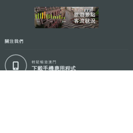
external links
關注我們
輕鬆暢遊澳門
下載手機應用程式
澳門特別行政區政府旅遊局