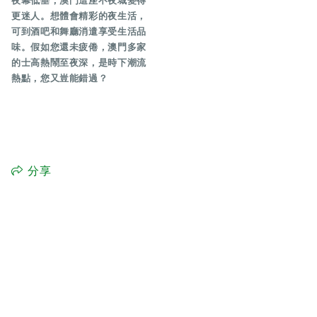
夜幕低垂，澳門這座不夜城變得
更迷人。想體會精彩的夜生活，
可到酒吧和舞廳消遣享受生活品
味。假如您還未疲倦，澳門多家
的士高熱鬧至夜深，是時下潮流
熱點，您又豈能錯過？
分享