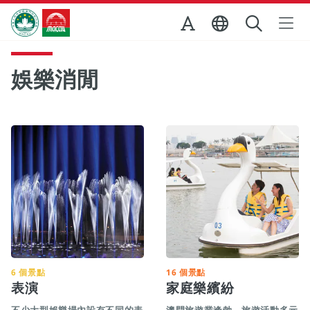
跳至主内容
澳門特別行政區政府旅遊局
娛樂消閒
6 個景點
16 個景點
表演
家庭樂繽紛