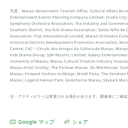
写真：Macao Government Tourism Office; Cultural Affairs Burea
Entertainment Events Planning Company Limited; Studio Cit
Symphony Orchestra Association; The Industry and Commerce
Southern District; Hiu Kok Drama Association; Santo Niño de
Association; Plus International Limited; Macao Orchestra Com
Historical Districts Developments Promotion Association; Muni
Centre; CAC – Círculo dos Amigos da Cultura de Macau; Macao
Kids Drama Group; SJM Resorts, Limited; Galaxy Entertainm
University of Macau; Macau Cultural Creative Industry Associat
Macau Artist Society; The Parisian Macao; Ox Warehouse; 
Macau; Forward Fashion Holdings; MinM Plaza; The Venetian 
Macau; Legend Heroes Park; GoAirborne Macau; Skypark Mac
注：アクティビティは変更される場合があります。開催者にご確認
Google マップ
シェア