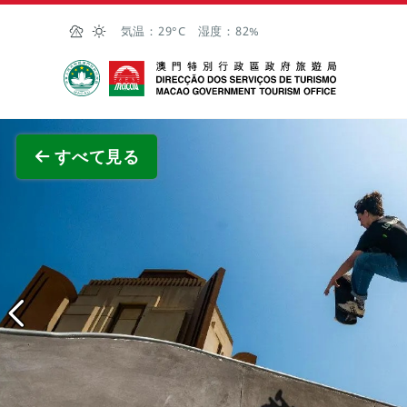
Skip to Main Content
気温：
29°C
湿度：
82%
マカオ政府観光局
全画面
すべて見る