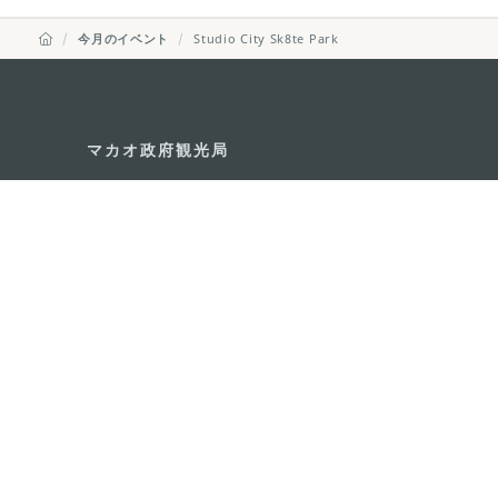
今月のイベント
Studio City Sk8te Park
マカオ政府観光局
所在地
Alameda Dr. Car
341, Edifício "H
Eメール
mgto@macaotou
電話
+853 2831 5566
ファックス
+853 2851 0104
ツーリズム・ホットライン
+853 2833 3000
組織概要
お問い合わせ
利用規約
個人情報保