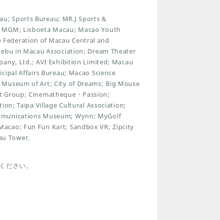
u; Sports Bureau; MR.J Sports &
y; MGM; Lisboeta Macau; Macao Youth
 Federation of Macau Central and
 Cebu in Macau Association; Dream Theater
pany, Ltd.; AVI Exhibition Limited; Macau
cipal Affairs Bureau; Macao Science
 Museum of Art; City of Dreams; Big Mouse
ent Group; Cinematheque・Passion;
ion; Taipa Village Cultural Association;
Communications Museum; Wynn; MyGolf
Macao; Fun Fun Kart; Sandbox VR; Zipcity
au Tower.
ください。