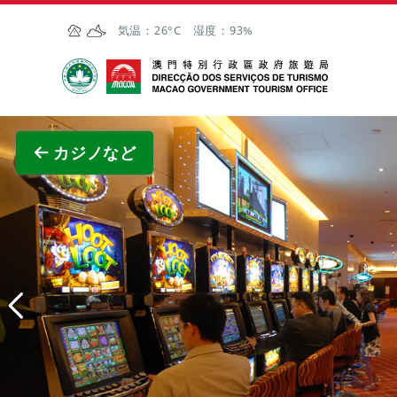
Skip to Main Content
気温：
26°C
湿度：
93%
マカオ政府観光局
全画面
カジノなど