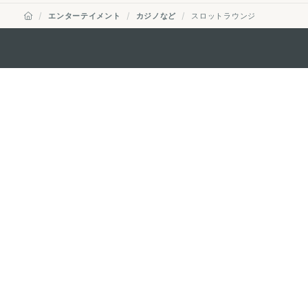
エンターテイメント
カジノなど
スロットラウンジ
external links
マカオ政府観光局
所在地
Alameda Dr. Car
341, Edifício "H
Eメール
mgto@macaotou
電話
+853 2831 5566
ファックス
+853 2851 0104