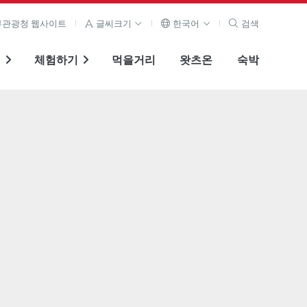
관광청 웹사이트
글씨크기
한국어
검색
기
체험하기
먹을거리
왓츠온
숙박
전체 이미지 보기