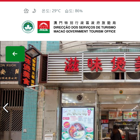
Skip to Main Content
온도:
29°C
습도:
86%
마카오정부관광청
전체 이