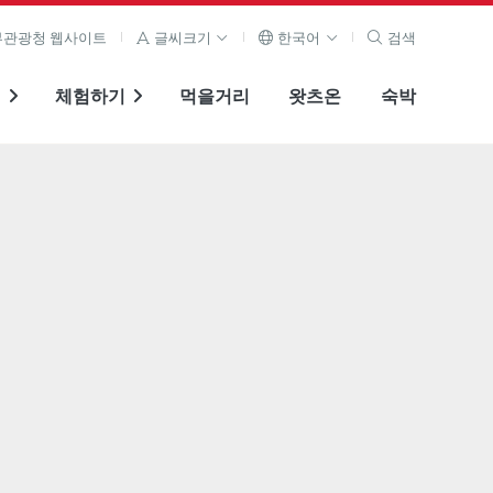
관광청 웹사이트
글씨크기
한국어
검색
기
체험하기
먹을거리
왓츠온
숙박
전체 이미지 보기