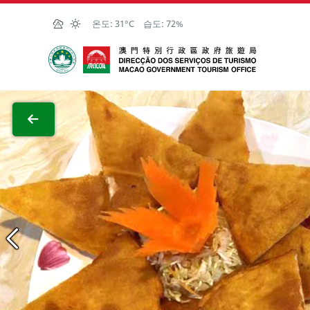
Skip to Main Content
온도:
31°C
습도:
72%
마카오정부관광청
전체 이