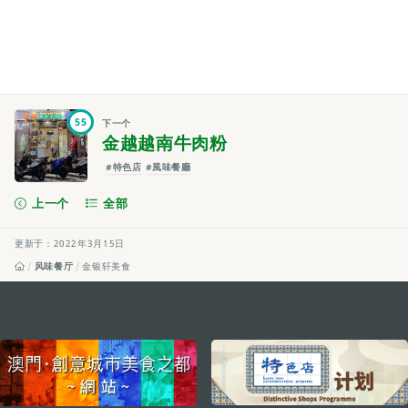
55
下一个
金越越南牛肉粉
#特色店
#風味餐廳
上一个
全部
更新于：2022年3月15日
风味餐厅
金银轩美食
external links