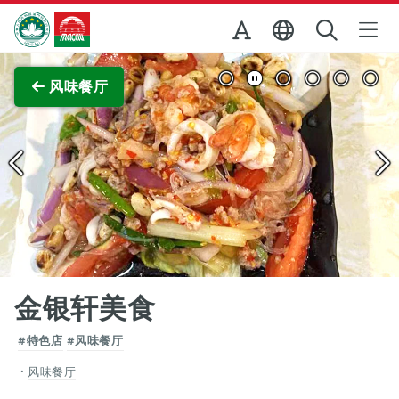
跳至主内容
澳门特别行政区政府旅游局
查看原图
风味餐厅
金银轩美食
#特色店
#风味餐厅
风味餐厅