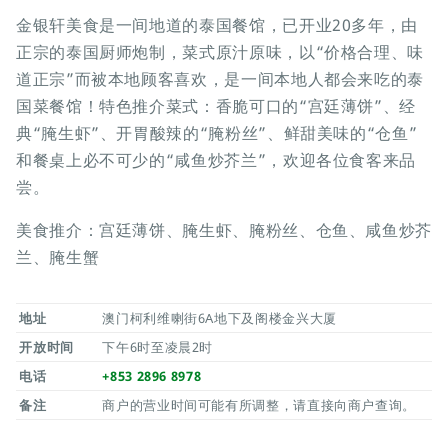
金银轩美食是一间地道的泰国餐馆，已开业20多年，由
正宗的泰国厨师炮制，菜式原汁原味，以“价格合理、味
道正宗”而被本地顾客喜欢，是一间本地人都会来吃的泰
国菜餐馆！特色推介菜式：香脆可口的“宫廷薄饼”、经
典“腌生虾”、开胃酸辣的“腌粉丝”、鲜甜美味的“仓鱼”
和餐桌上必不可少的“咸鱼炒芥兰”，欢迎各位食客来品
尝。
美食推介：宫廷薄饼、腌生虾、腌粉丝、仓鱼、咸鱼炒芥
兰、腌生蟹
地址
澳门柯利维喇街6A地下及阁楼金兴大厦
开放时间
下午6时至凌晨2时
电话
+853 2896 8978
备注
商户的营业时间可能有所调整，请直接向商户查询。