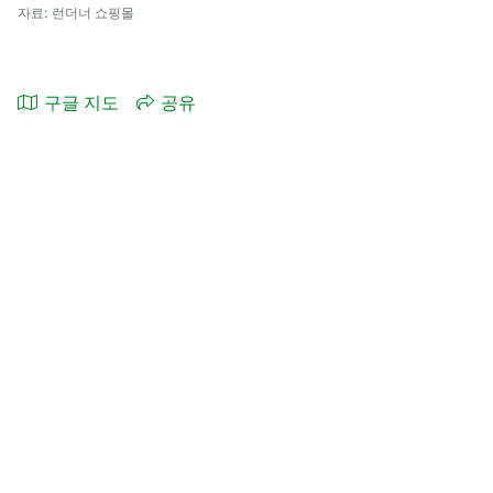
자료: 런더너 쇼핑몰
구글 지도
공유