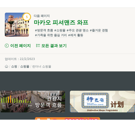
다음 페이지
5
마카오 피셔맨즈 와프
#방문객 흐름
#쇼핑몰
#주요 관광 명소
#즐거운 경험
#가족을 위한 즐길 거리
#레저 활동
이전 페이지
모든 결과 보기
업데이트：22/2/2023
쇼핑
쇼핑몰
런더너 쇼핑몰
external links