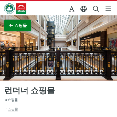
Skip to Main Content
마카오정부관광청
전체 이미지 보기
쇼핑몰
런더너 쇼핑몰
#쇼핑몰
쇼핑몰