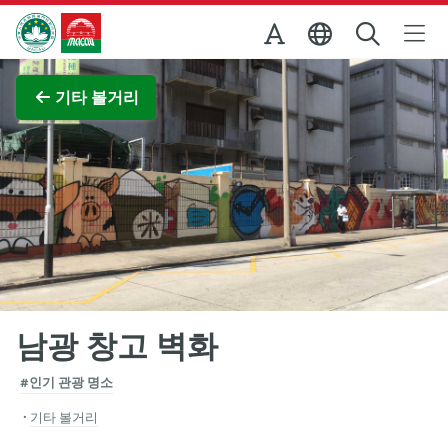
Skip to Main Content
마카오정부관광청
전체 이미지 보기
기타 볼거리
남광 창고 벽화
#인기 관광 명소
기타 볼거리