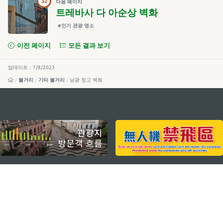
32
다음 페이지
트레바사 다 아순상 벽화
#인기 관광 명소
이전 페이지
모든 결과 보기
업데이트：7/8/2023
볼거리
기타 볼거리
남광 창고 벽화
external links
지속적인 관심 부탁드립니다
마카오 여행 추천 어플리케이션