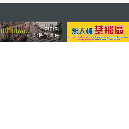
external links
지속적인 관심 부탁드립니다
마카오 여행 추천 어플리케이션
모바일 어플리케이션