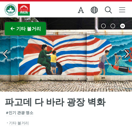
Skip to Main Content
마카오정부관광청
전체 이미지 보기
기타 볼거리
파고데 다 바라 광장 벽화
#인기 관광 명소
기타 볼거리