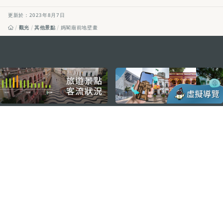
更新於：2023年8月7日
觀光
其他景點
媽閣廟前地壁畫
external links
關注我們
輕鬆暢遊澳門
下載手機應用程式