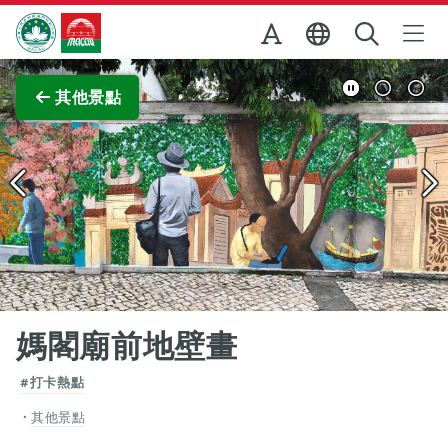
跳至主内容
澳門特別行政區政府旅遊局
查看原圖
其他景點
媽閣廟前地壁畫
#打卡熱點
其他景點