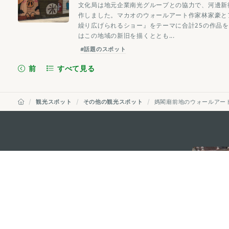
文化局は地元企業南光グループとの協力で、河邊新
作しました。マカオのウォールアート作家林家豪と
繰り広げられるショー』をテーマに合計25の作品
はこの地域の新旧を描くととも...
#話題のスポット
前
すべて見る
観光スポット
その他の観光スポット
媽閣廟前地のウォールアー
external links
マカオ政府観光局