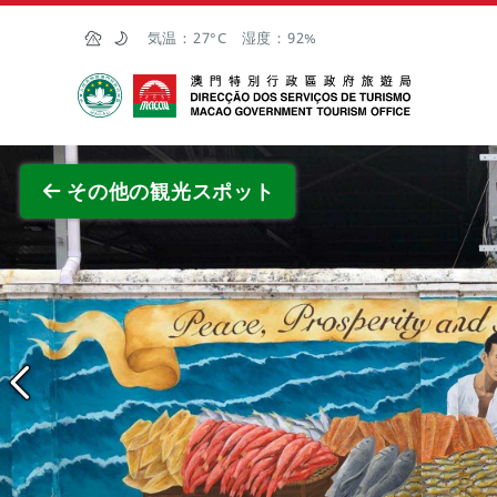
Skip to Main Content
気温：
27°C
湿度：
92%
マカオ政府観光局
全画面
その他の観光スポット