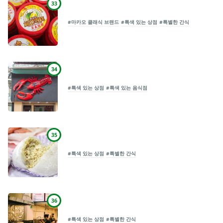
33
#마카오 클래식 브랜드
#특색 있는 상점
#특별한 간식
34
#특색 있는 상점
#특색 있는 음식점
35
#특색 있는 상점
#특별한 간식
36
#특색 있는 상점
#특별한 간식