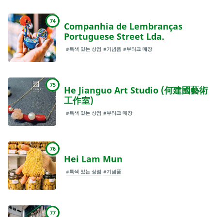
74
Companhia de Lembranças
Portuguese Street Lda.
#특색 있는 상점
#기념품
#부티크 매장
75
He Jianguo Art Studio (何建國藝術
工作室)
#특색 있는 상점
#부티크 매장
76
Hei Lam Mun
#특색 있는 상점
#기념품
77