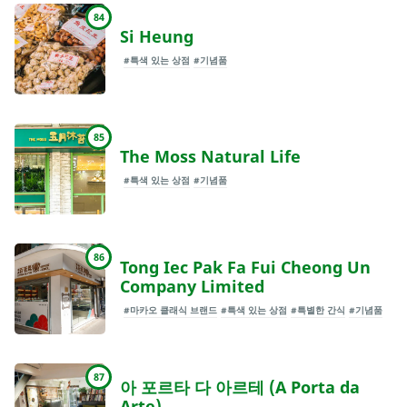
84
Si Heung
#특색 있는 상점
#기념품
85
The Moss Natural Life
#특색 있는 상점
#기념품
86
Tong Iec Pak Fa Fui Cheong Un
Company Limited
#마카오 클래식 브랜드
#특색 있는 상점
#특별한 간식
#기념품
87
아 포르타 다 아르테 (A Porta da
Arte)