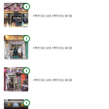
6
#특색 있는 상점
#특색 있는 음식점
7
#특색 있는 상점
#특색 있는 음식점
8
#특색 있는 상점
#특색 있는 음식점
9