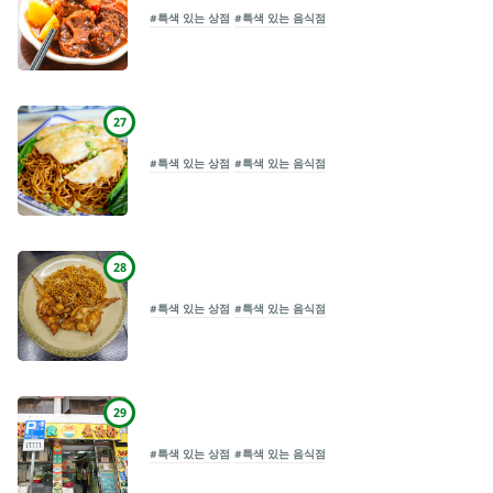
#특색 있는 상점
#특색 있는 음식점
27
#특색 있는 상점
#특색 있는 음식점
28
#특색 있는 상점
#특색 있는 음식점
29
#특색 있는 상점
#특색 있는 음식점