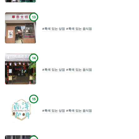
13
#특색 있는 상점
#특색 있는 음식점
14
#특색 있는 상점
#특색 있는 음식점
15
#특색 있는 상점
#특색 있는 음식점