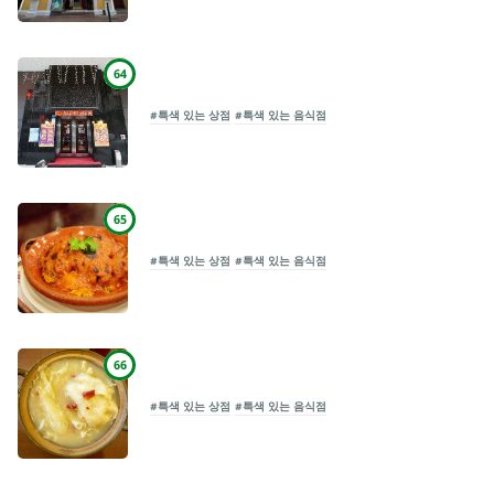
64
#특색 있는 상점
#특색 있는 음식점
65
#특색 있는 상점
#특색 있는 음식점
66
#특색 있는 상점
#특색 있는 음식점