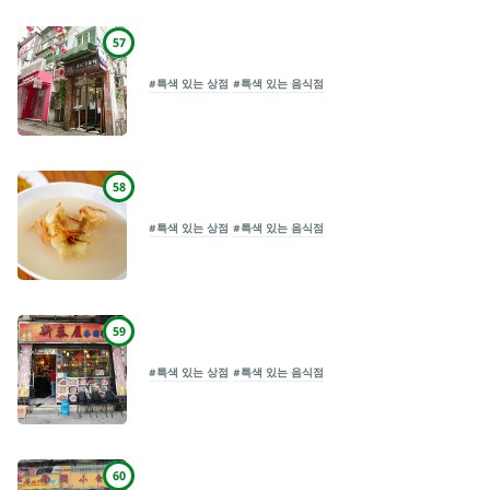
57
#특색 있는 상점
#특색 있는 음식점
58
#특색 있는 상점
#특색 있는 음식점
59
#특색 있는 상점
#특색 있는 음식점
60