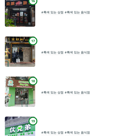
16
#특색 있는 상점
#특색 있는 음식점
17
#특색 있는 상점
#특색 있는 음식점
18
#특색 있는 상점
#특색 있는 음식점
19
#특색 있는 상점
#특색 있는 음식점