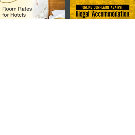
external links
ติดตามข่าวสาร
ดู MACAO ON THE GO
แอพสำหรับมือถือ