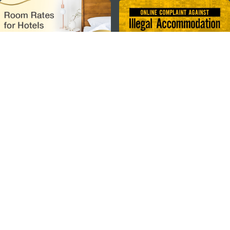
external links
ติดตามข่าวสาร
ดู MACAO ON THE GO
แอพสำหรับมือถือ