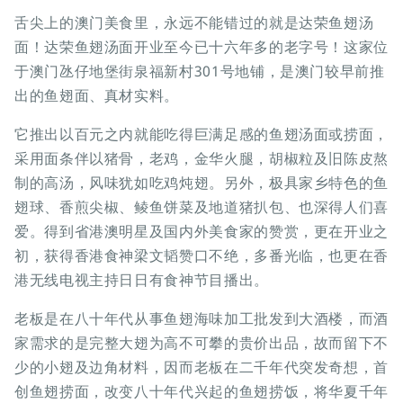
舌尖上的澳门美食里，永远不能错过的就是达荣鱼翅汤
面！达荣鱼翅汤面开业至今已十六年多的老字号！这家位
于澳门氹仔地堡街泉福新村301号地铺，是澳门较早前推
出的鱼翅面、真材实料。
它推出以百元之内就能吃得巨满足感的鱼翅汤面或捞面，
采用面条伴以猪骨，老鸡，金华火腿，胡椒粒及旧陈皮熬
制的高汤，风味犹如吃鸡炖翅。另外，极具家乡特色的鱼
翅球、香煎尖椒、鲮鱼饼菜及地道猪扒包、也深得人们喜
爱。得到省港澳明星及国内外美食家的赞赏，更在开业之
初，获得香港食神梁文韬赞口不绝，多番光临，也更在香
港无线电视主持日日有食神节目播出。
老板是在八十年代从事鱼翅海味加工批发到大酒楼，而酒
家需求的是完整大翅为高不可攀的贵价出品，故而留下不
少的小翅及边角材料，因而老板在二千年代突发奇想，首
创鱼翅捞面，改变八十年代兴起的鱼翅捞饭，将华夏千年