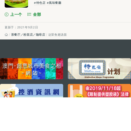
#特色店
#風味餐廳
上一个
全部
更新于：2021年9月2日
茶餐厅／粉面店／咖啡店
达荣鱼翅汤面
external links
关注我们