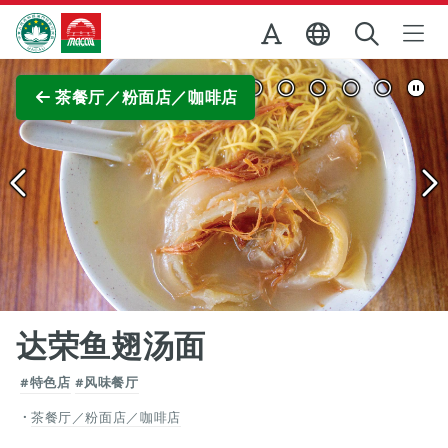
跳至主内容
澳门特别行政区政府旅游局
查看原图
茶餐厅／粉面店／咖啡店
达荣鱼翅汤面
#特色店
#风味餐厅
茶餐厅／粉面店／咖啡店