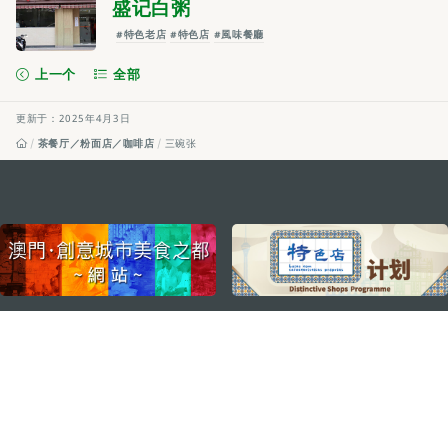
盛记白粥
#特色老店
#特色店
#風味餐廳
上一个
全部
更新于：2025年4月3日
茶餐厅／粉面店／咖啡店
三碗张
external links
关注我们