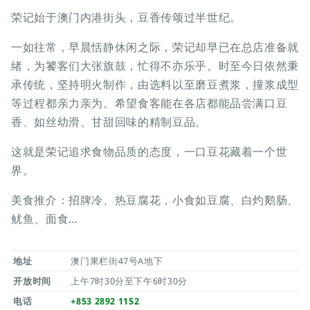
荣记始于澳门内港街头，豆香传颂过半世纪。
一如往常，早晨恬静休闲之际，荣记却早已在总店准备就
绪，为饕客们大张旗鼓，忙得不亦乐乎。时至今日依然秉
承传统，坚持明火制作，由选料以至磨豆煮浆，撞浆成型
等过程都亲力亲为。希望食客能在各店都能品尝满口豆
香、如丝幼滑、甘甜回味的精制豆品。
这就是荣记追求食物品质的态度，一口豆花藏着一个世
界。
美食推介：招牌冷、热豆腐花，小食如豆腐、白灼鹅肠、
鱿鱼、面食…
地址
澳门果栏街47号A地下
开放时间
上午7时30分至下午6时30分
电话
+853 2892 1152