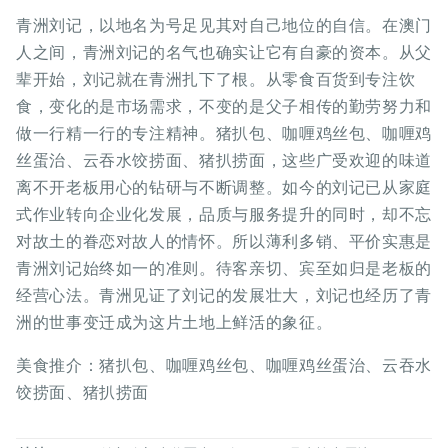
青洲刘记，以地名为号足见其对自己地位的自信。在澳门
人之间，青洲刘记的名气也确实让它有自豪的资本。从父
辈开始，刘记就在青洲扎下了根。从零食百货到专注饮
食，变化的是市场需求，不变的是父子相传的勤劳努力和
做一行精一行的专注精神。猪扒包、咖喱鸡丝包、咖喱鸡
丝蛋治、云吞水饺捞面、猪扒捞面，这些广受欢迎的味道
离不开老板用心的钻研与不断调整。如今的刘记已从家庭
式作业转向企业化发展，品质与服务提升的同时，却不忘
对故土的眷恋对故人的情怀。所以薄利多销、平价实惠是
青洲刘记始终如一的准则。待客亲切、宾至如归是老板的
经营心法。青洲见证了刘记的发展壮大，刘记也经历了青
洲的世事变迁成为这片土地上鲜活的象征。
美食推介：猪扒包、咖喱鸡丝包、咖喱鸡丝蛋治、云吞水
饺捞面、猪扒捞面