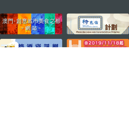
external links
關注我們
輕鬆暢遊澳門
下載手機應用程式