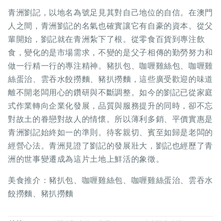
青洲劉記，以地名為號足見其對自己地位的自信。在澳門
人之間，青洲劉記的名氣也確實讓它有自豪的資本。從父
輩開始，劉記就在青洲紮下了根。從零食百貨到專注飲
食，變化的是市場需求，不變的是父子相傳的勤勞努力和
做一行精一行的專注精神。豬扒包、咖喱雞絲包、咖喱雞
絲蛋治、雲吞水餃撈麵、豬扒撈麵，這些廣受歡迎的味道
離不開老闆用心的鑽研與不斷調整。如今的劉記已從家庭
式作業轉向企業化發展，品質與服務提升的同時，卻不忘
對故土的眷戀對故人的情懷。所以薄利多銷、平價實惠是
青洲劉記始終如一的準則。待客親切、賓至如歸是老闆的
經營心法。青洲見證了劉記的發展壯大，劉記也經歷了青
洲的世事變遷成為這片土地上鮮活的象徵。
美食推介：豬扒包、咖喱雞絲包、咖喱雞絲蛋治、雲吞水
餃撈麵、豬扒撈麵