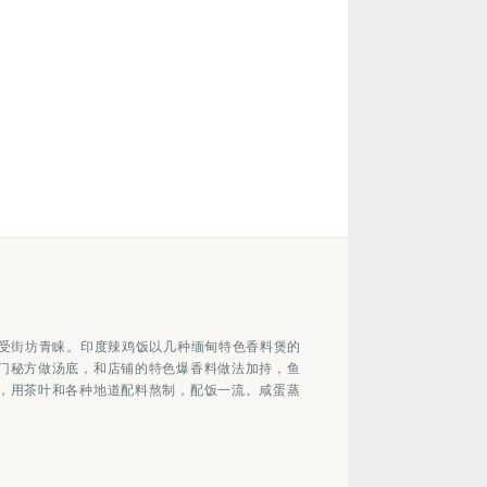
深受街坊青睐。印度辣鸡饭以几种缅甸特色香料煲的
门秘方做汤底，和店铺的特色爆香料做法加持，鱼
，用茶叶和各种地道配料熬制，配饭一流。咸蛋蒸