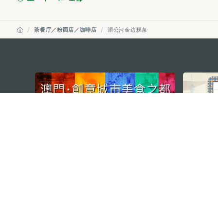
茶餐厅／粉面店／咖啡店
湄公河金边粿条
external links
澳门特别行政区政府旅游局
地址
澳门宋玉生广场335-341号获多
电邮
mgto@macaotourism.gov.mo
电话
+853 2831 5566