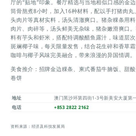
厅的“贴地”印象。餐厅精选与当地相似口感的金
筒骨熬煮8小时，加入16种材料，配以手打猪肉
头肉片等真材实料，汤头清澈爽口。猪杂粿条用料
肉片、肉碎等，汤头鲜美无杂味，猪杂嫩滑爽口。
料有芋头和虾米，搭配特调酸醋鱼露汁，味道层次
斑斓椰子味，每天限量发售，结合花生碎和香草霜
咖啡与椰子风味完美融合，带来浪漫的异国情调。
美食推介：招牌金边粿条、柬式番茄牛腩饭、甜酸
卷饼
地址
澳门黑沙环第四街1-3号新美安大厦第
电话
+853 2822 2162
资料来源：经济及科技发展局