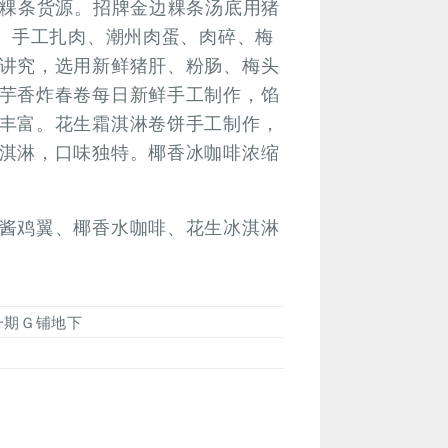
边粿条货源。招牌金边粿条汤底用猪
丸、手工扎肉、潮州肉蛋、肉碎、梅
讲究，选用新鲜猪肝、粉肠、梅头
芋香炸春卷每日新鲜手工制作，馅
丰富。花生霜淇淋卷饼手工制作，
淇淋，口味独特。椰香冰咖啡浓缩
酱鸡翼、椰香水咖啡、花生冰淇淋
一期Ｇ铺地下