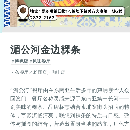
湄公河金边粿条
#特色店
#风味餐厅
茶餐厅／粉面店／咖啡店
“湄公河”餐厅由在东南亚生活多年的柬埔寨华人
回澳门。餐厅名称灵感来源于东南亚第一长河——
别美味的粿条。品牌标志结合柬埔寨街头招牌的特
体，字形流畅清爽，联想到粿条的特质与口感。整
体与插图的结合，营造出置身当地的感觉，用色方