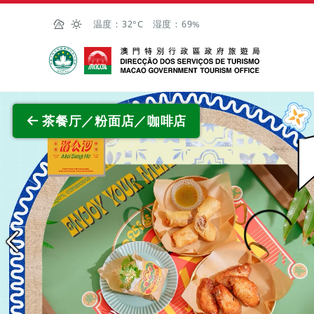
跳至主内容
温度：
32°C
湿度：
69%
澳门特别行政区政府旅游局
茶餐厅／粉面店／咖啡店