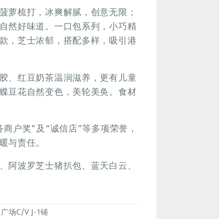
菠萝梳打，冰爽解腻，创意无限；
自然好味道。一口包系列，小巧精
款，芝士浓郁，搭配多样，吸引港
胶、红豆奶茶温润滋养，更有儿童
蝶豆花自然变色，美轮美奂。食材
商户奖”及“诚信店”等多项荣誉，
暖与责任。
、阿波罗芝士猪扒包、蓝天白云、
场C/V J-1铺