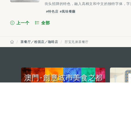
街头招牌的特色，融入高棉文和中文的独特字体，字形
#特色店
#風味餐廳
上一个
全部
茶餐厅／粉面店／咖啡店
孖宝兄弟茶餐厅
external links
澳门特别行政区政府旅游局