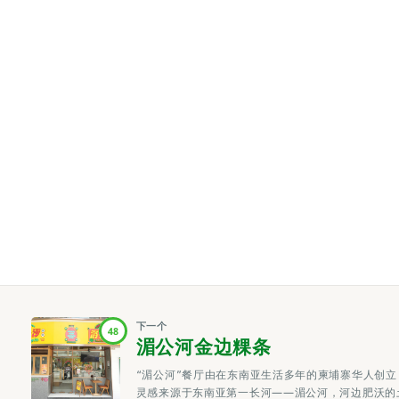
下一个
48
湄公河金边粿条
“湄公河”餐厅由在东南亚生活多年的柬埔寨华人创
灵感来源于东南亚第一长河——湄公河，河边肥沃的