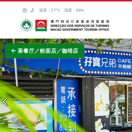
跳至主内容
温度：
27°C
湿度：
88%
澳门特别行政区政府旅游局
查看原
茶餐厅／粉面店／咖啡店