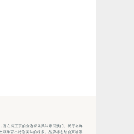
立，旨在将正宗的金边粿条风味带回澳门。餐厅名称
土壤孕育出特别美味的粿条。品牌标志结合柬埔寨