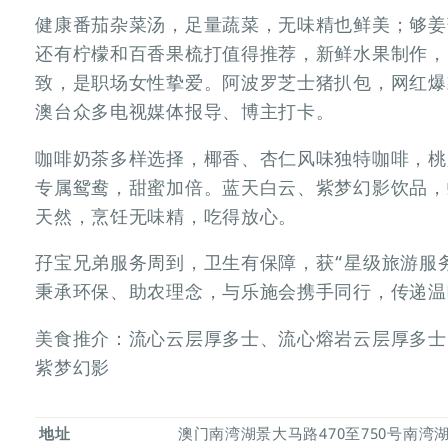
健康番茄杂菜汤，足量蔬菜，无味精也鲜美；够姜
还有柠檬和百香果梳打值得推荐，新鲜水果制作，
致，是职场女性挚爱。阿波罗芝士猪扒包，网红爆
澳台众多电视媒体报导、博主打卡。
咖啡奶茶多样选择，椰香、杏仁风味独特咖啡，桃
专属鸳鸯，甜蜜加倍。蓝天白云、紫梦幻影饮品，
天然，烹饪无味精，吃得放心。
孖宝兄弟服务周到，卫生有保障，获“星级旅游服务
秉承环保、助农理念，与乐施会携手同行，传递温
美食推介：流心云层厚多士、流心熔岩云层厚多士
紫梦幻影
地址
澳门南湾湖景大马路470至750号南湾湖广