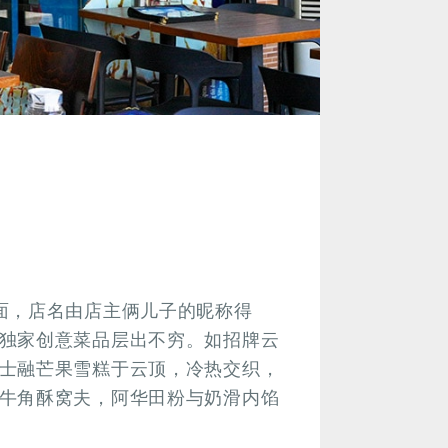
面，店名由店主俩儿子的昵称得
独家创意菜品层出不穷。如招牌云
士融芒果雪糕于云顶，冷热交织，
牛角酥窝夫，阿华田粉与奶滑内馅