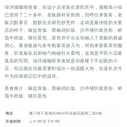
绿洋城咖啡美食，街边小店坐落在居民区中，规模虽小却
已坚持了二十多年。老板娘朴实热情，招呼往来食客，老
板沉默寡言，默默在后厨煎炒烹炸，这就是最传统的夫妻
店的样子。椒盐骨饭、黑椒鸡扒饭、沙丹猪扒烩意粉、鲜
茄牛肉饭、猪扒蛋包，菜色并不出众却融入了老板的真诚
用心。看老板娘与多年熟客笑谈几句，对初来新客亲切服
务，听老板在后厨锅勺相碰灶火轰鸣，这就是平民小店最
真实的写照。绿洋城咖啡美食就是你家楼下不起眼的小
店，却总能在你最需要时端出一份温暖火热，在漫长岁月
中为你保留记忆中的温存。
美食推介：椒盐骨饭、黑椒鸡扒饭、沙丹猪扒烩意粉、鲜
茄牛肉饭、猪扒蛋包
地址
澳门筷子基南街406A号绿杨花园第二座S铺
开放时间
上午7时至下午7时