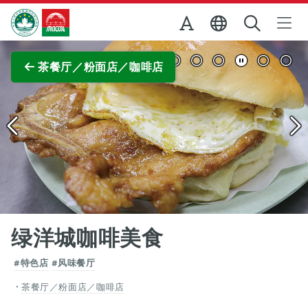
跳至主内容
澳门特别行政区政府旅游局
查看原图
茶餐厅／粉面店／咖啡店
绿洋城咖啡美食
#特色店
#风味餐厅
茶餐厅／粉面店／咖啡店