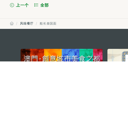
上一个
全部
风味餐厅
船长泰国面
external links
澳门特别行政区政府旅游局
地址
澳门宋玉生广场335-341号获多
电邮
mgto@macaotourism.gov.mo