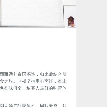
面而远赴泰国深造，归来后结合所
食之旅。老板坚持用心烹饪，奉上
色香味俱全，给客人最好的味蕾体
阴功汤底酸辣鲜香，回味无穷；船