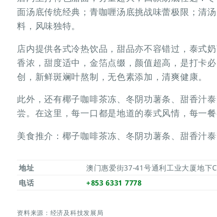
面汤底传统经典；青咖喱汤底挑战味蕾极限；清汤
料，风味独特。
店内提供各式冷热饮品，甜品亦不容错过，泰式奶
香浓，甜度适中，金箔点缀，颜值超高，是打卡必
创，新鲜斑斓叶熬制，无色素添加，清爽健康。
此外，还有椰子咖啡茶冻、冬阴功薯条、甜香汁泰
尝。在这里，每一口都是地道的泰式风情，每一餐
美食推介：椰子咖啡茶冻、冬阴功薯条、甜香汁泰
地址
澳门惠爱街37-41号通利工业大厦地下
电话
+853 6331 7778
资料来源：经济及科技发展局