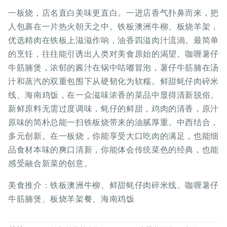
一板烧，店名直白美味更直白。一进店香气扑鼻而来，把
人包裹在一片热火朝天之中。铁板澳洲牛柳、板烧羊架，
优选精肉在铁板上滋滋作响，油香四溢肉汁流淌。最简单
的烹饪，往往能引诱出人类对美食原始的渴望。咖喱薯仔
牛筋腩煲，浓郁的酱汁在锅中咕嘟冒泡，薯仔牛筋腩在汤
汁和蒸汽的双重包围下从硬韧化为软糯。鲜甜蚝仔肉碎米
线、海南鸡饭，在一众滋味浓香的菜品中显得清新脱俗。
新鲜原料无需过度调味，蚝仔的鲜甜，鸡肉的清香，原汁
原味的简朴总能一扫铁板烧带来的油腻厚重。中西结合，
多元创新。在一板烧，你能享受大口吃肉的满足，也能细
品食材本味的爽口清新，你能体会传统菜色的经典，也能
感受融合新菜的创意。
美食推介：铁板澳洲牛柳、鲜甜蚝仔肉碎米线、咖喱薯仔
牛筋腩煲、板烧羊架餐、海南鸡饭