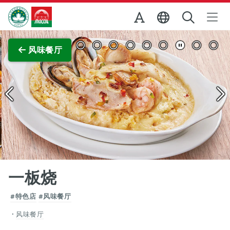
跳至主内容
澳门特别行政区政府旅游局
查看原图
风味餐厅
一板烧
#特色店
#风味餐厅
风味餐厅