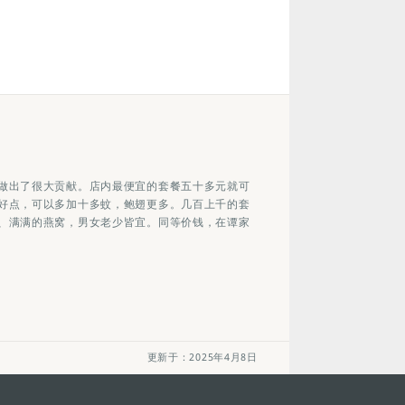
做出了很大贡献。店内最便宜的套餐五十多元就可
好点，可以多加十多蚊，鲍翅更多。几百上千的套
、满满的燕窝，男女老少皆宜。同等价钱，在谭家
更新于：2025年4月8日