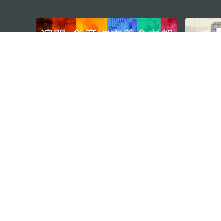
external links
澳门特别行政区政府旅游局
地址
澳门宋玉生广场335-341号获多
电邮
mgto@macaotourism.gov.mo
电话
+853 2831 5566
传真
+853 2851 0104
旅游热线
+853 2833 3000