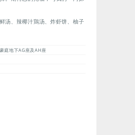
鲜汤、辣椰汁鶏汤、炸虾饼、柚子
豪庭地下AG座及AH座