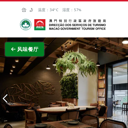
跳至主内容
温度：
34°C
湿度：
57%
澳门特别行政区政府旅游局
查看原
风味餐厅