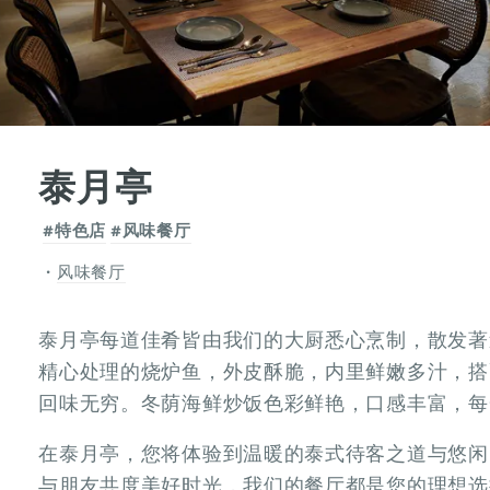
泰月亭
#特色店
#风味餐厅
风味餐厅
泰月亭每道佳肴皆由我们的大厨悉心烹制，散发著
精心处理的烧炉鱼，外皮酥脆，内里鲜嫩多汁，搭
回味无穷。冬荫海鲜炒饭色彩鲜艳，口感丰富，每
在泰月亭，您将体验到温暖的泰式待客之道与悠闲
与朋友共度美好时光，我们的餐厅都是您的理想选