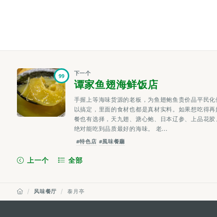
下一个
99
谭家鱼翅海鲜饭店
手握上等海味货源的老板，为鱼翅鲍鱼贵价品平民化
以搞定，里面的食材也都是真材实料。如果想吃得再
餐也有选择，天九翅、溏心鲍、日本辽参、上品花胶
绝对能吃到品质最好的海味。 老...
#特色店
#風味餐廳
上一个
全部
风味餐厅
泰月亭