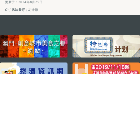
更新于：2024年8月29日
风味餐厅
花渌渌
external links
关注我们
轻松畅游澳门
下载手机应用程序