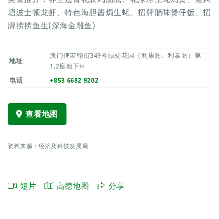
塘波士顿龙虾、特色海胆酱焗生蚝、招牌腊味煲仔饭、招
牌捞捞鱼生(深海金雕鱼)
澳门俾若翰街349号绿杨花园（利康阁、利泰阁）第
地址
1,2座地下H
电话
+853 6682 9202
查看地图
资料来源：经济及科技发展局
短片
高德地图
分享