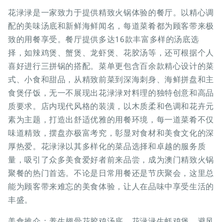
花渌渌是一家致力于提供精致火锅体验的餐厅。以精心调
配的美味汤底和新鲜海鲜闻名，每道菜肴都为顾客带来极
致的用餐享受。餐厅提供多达16款丰富多样的汤底选
择，如辣鸡煲、蟹煲、龙虾煲、花胶汤等，还可根据个人
喜好进行三拼锅的搭配。菜单更包含百余款精心设计的菜
式、小食和甜品，从精致前菜到深海刺身、海鲜拼盘和主
食煲仔饭，无一不展现出花渌渌对料理的独特创意和高品
质要求。店内现代风格的装潢，以木质柔和色调和花卉元
素为主题，打造出舒适优雅的用餐环境，每一道菜肴不仅
味道精致，摆盘亦极富考究，彰显对食材和美食文化的深
厚热爱。花渌渌以其多样化的菜品选择和卓越的服务质
量，吸引了众多美食爱好者前来品尝，成为澳门精致火锅
聚餐的热门首选。不论是日常用餐还是节庆聚会，这里总
能为顾客带来难忘的美食体验，让人在品味中享受生活的
丰盛。
美食推介：养生翅骨花胶鸡汤底、花渌渌生蚝鸡煲、避风