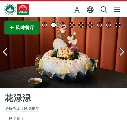
跳至主内容
澳门特别行政区政府旅游局
查看原图
风味餐厅
花渌渌
#特色店
#风味餐厅
风味餐厅