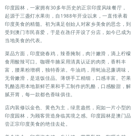
印度园林，一家拥有30多年历史的正宗印度风味餐厅，
起源于三盏灯水果街，自1988年开业以来，一直传承着
印度美食的精髓。初为满足创始人对家乡美食的思念，到
受到澳门市民喜爱，于是在氹仔开设了分店，如今已成为
当地美食的代表。
菜品方面，印度烧春鸡，辣香腌制，肉汁嫩滑，滴上柠檬
食用酸辣可口。咖喱牛腩采用清真认证的肉类，香料丰
富，腰果粉增稠，独特香浓。牛油鸡，用蚝油忌廉调味，
无骨嫩滑，是送饭佳品。薄饼手工精细，口感丰富。芒果
乳酪选用本地新鲜芒果和手工制作的乳酪，口感酸甜，解
腻开胃，每一款都色香味俱佳。
店内装修以金色、黄色为主，绿意盎然，宛如一片小型的
印度园林，为顾客营造身临其境之感。印度园林是澳门品
尝正宗印度美食的绝佳去处。