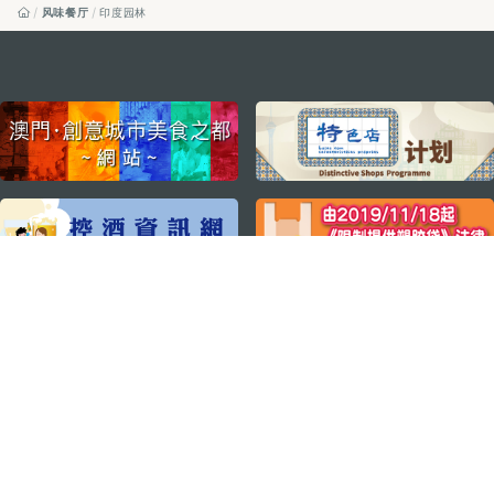
风味餐厅
印度园林
external links
关注我们
轻松畅游澳门
下载手机应用程序