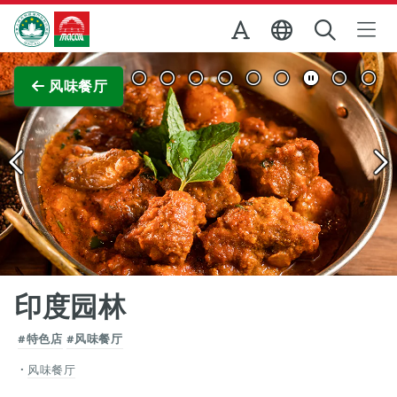
跳至主内容
澳门特别行政区政府旅游局
查看原图
风味餐厅
印度园林
#特色店
#风味餐厅
风味餐厅