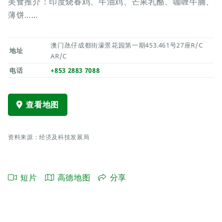
美食推介：印度烧春鸡、牛油鸡、芒果乳酪、咖喱牛腩、
薄饼……
澳门氹仔成都街濠景花园第一期453.461号27座R/C
地址
AR/C
电话
+853 2883 7088
查看地图
资料来源：经济及科技发展局
短片
高德地图
分享