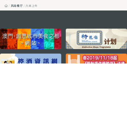
风味餐厅
六本上牛
external links
关注我们
轻松畅游澳门
下载手机应用程序