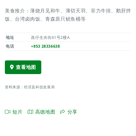
美食推介：薄烧月见和牛、薄切天羽、菲力牛排、鹅肝拌
饭、台湾卤肉饭、青森原只鱿鱼桶等
地址
氹仔生央街61号2楼A
电话
+853 28336638
查看地图
资料来源：经济及科技发展局
短片
高德地图
分享