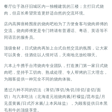
餐厅位于氹仔旧城区内一独幢建筑的三楼；主打日式烧
肉，但店长希望营造更舒适自然的交流环境。
店内高脚座椅围座的烧肉吧枱为了方便食客与烧肉师傅的
交流，烧肉师傅更是专门聘请有普通话、粤语、英语等不
同语言的服务员。
顶级食材，日式烧肉再加上台式自然交流的氛围，让大家
可以美食、佳酒佐以人情对话，天南地北放松聊天。
六本上牛携手台湾烧肉专业团队，打造澳门第一家日式烧
肉吧，坚持手工切肉、熟成处理、专人帮烤的三大理念，
为顾客提供一种完全不同的烧肉体验。
透过六种不同的切法（薄切/厚切/角切/排切/姿切/面
切）与六本吃法（北海道元祖烧肉酱/柠檬盐/昆布盐/月
见蛋黄酱/日式芥末酱/上本风味盐），为顾客提供日本黑
毛和牛的顶级享受。