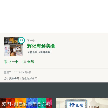
49
下一个
辉记海鲜美食
#特色店
#風味餐廳
上一个
全部
更新于：2025年4月9日
风味餐厅
黄金海岸餐厅
external links