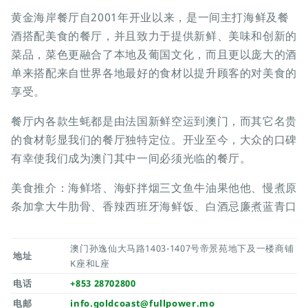
黄金海岸餐厅自2001年开业以来，是一间主打海鲜及餐
酒搭配美食的餐厅，并且致力于提供新鲜、美味和创新的
菜品，菜色更融合了本地及葡国文化，而且更以庞大的酒
单来搭配来自世界各地最好的食材以提升顾客的对美食的
享受。
餐厅内各款生蚝都是由法国新鲜空运到澳门，而其它名贵
的食材彰显我们的餐厅独特定位。开业至今，大众的口碑
有幸使我们成为澳门其中一间必须光临的餐厅。
美食推介：海鲜塔、海虾拌烟三文鱼牛油果他他、慢煮原
条加拿大牛肋骨、香辣西班牙海鲜饭、白酒忌廉煮蓝青口
澳门孙逸仙大马路1403-1407号帝景苑地下及一楼商铺
地址
K座和L座
电话
+853 28702800
电邮
info.goldcoast@fullpower.mo