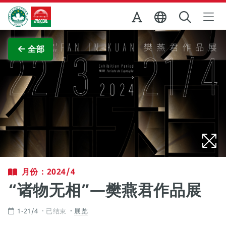
跳至主内容
澳门特别行政区政府旅游局
查看原图
全部
月份：2024/4
“诸物无相”—樊燕君作品展
1-21/4
已结束
展览