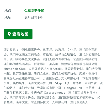
地点
仁慈堂婆仔屋
地址
疯堂斜巷8号
查看地图
照片提供：中国戏剧家协会、体育局、旅游局、文化局、澳门缅华互助
会、澳门中区南区工商联会、市政署、氹仔坊众联谊会、澳门乐团有限公
司、澳门海港历史文化协会、澳门无疆界青年协会、艺嘉国际有限公司、
澳门妈阁水陆演戏会、新濠影汇、美高梅、澳娱综合度假股份有限公司、
Humarish Club、多维体验艺术空间Artelli、握紧希望计划、澳门大学图
书馆、银河娱乐集团、澳门文化体、澳门文创智库协会、恋爱・电影馆、
新濠影汇商业服务有限公司、万星国际娱乐文化有限公司、本地舞台有限
公司、美妙娱乐、瀛海文化有限公司、Skypark澳门旅游塔、永利皇宫、澳
门伦敦人、澳门十六浦、天星娱乐有限公司、Hongtai ENT、全艺社、澳
门纽曼枢机艺文馆、牛房仓库 Ox Warehouse、澳门五军虎粤剧行当协
会、澳门青年美术协会、澳门雕塑学会、澳门国际版画艺术研究中心、尚
晋集团、瀛海文化、君盈国际投资一人有限公司、澳门威尼斯人