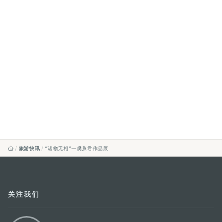
旅游快讯
“诸物无相”—樊燕君作品展
关注我们