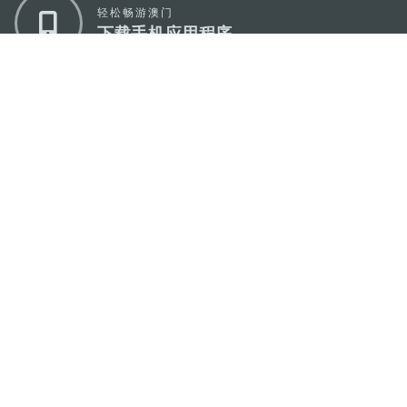
轻松畅游澳门
下载手机应用程序
澳门特别行政区政府旅游局
地址
澳门宋玉生广场335-341号获多利大厦12楼
电邮
mgto@macaotourism.gov.mo
电话
+853 2831 5566
传真
+853 2851 0104
旅游热线
+853 2833 3000
关于我们
联系我们
使用条款
隐私声明
服务承诺