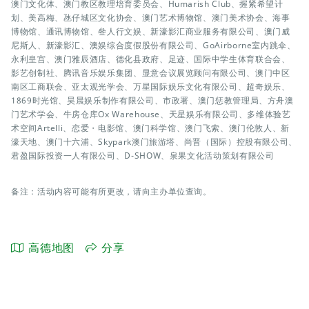
澳门文化体、澳门教区教理培育委员会、Humarish Club、握紧希望计
划、美高梅、氹仔城区文化协会、澳门艺术博物馆、澳门美术协会、海事
博物馆、通讯博物馆、叄人行文娱、新濠影汇商业服务有限公司、澳门威
尼斯人、新濠影汇、澳娱综合度假股份有限公司、GoAirborne室内跳伞、
永利皇宫、澳门雅辰酒店、德化县政府、足迹、国际中学生体育联合会、
影艺创制社、腾讯音乐娱乐集团、显意会议展览顾问有限公司、澳门中区
南区工商联会、亚太观光学会、万星国际娱乐文化有限公司、超奇娱乐、
1869时光馆、昊晨娱乐制作有限公司、市政署、澳门惩教管理局、方舟澳
门艺术学会、牛房仓库Ox Warehouse、天星娱乐有限公司、多维体验艺
术空间Artelli、恋爱・电影馆、澳门科学馆、澳门飞索、澳门伦敦人、新
濠天地、澳门十六浦、Skypark澳门旅游塔、尚晋（国际）控股有限公司、
君盈国际投资一人有限公司、D-SHOW、泉果文化活动策划有限公司
备注：活动内容可能有所更改，请向主办单位查询。
高德地图
分享