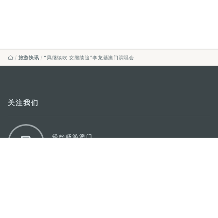
旅游快讯
“风继续吹 女继续追”李龙基澳门演唱会
关注我们
轻松畅游澳门
下载手机应用程序