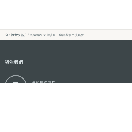
旅遊快訊
「風繼續吹 女繼續追」李龍基澳門演唱會
關注我們
輕鬆暢遊澳門
下載手機應用程式