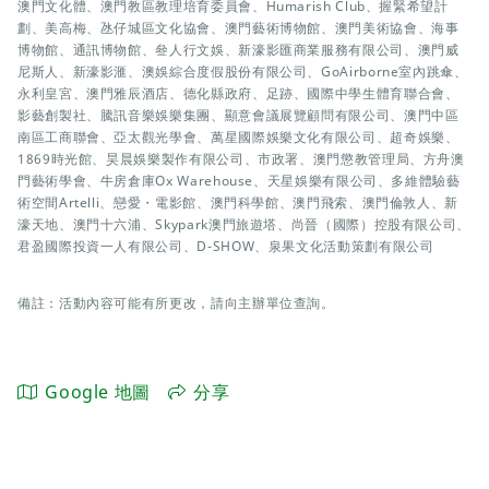
澳門文化體、澳門教區教理培育委員會、Humarish Club、握緊希望計
劃、美高梅、氹仔城區文化協會、澳門藝術博物館、澳門美術協會、海事
博物館、通訊博物館、叄人行文娛、新濠影匯商業服務有限公司、澳門威
尼斯人、新濠影滙、澳娛綜合度假股份有限公司、GoAirborne室內跳傘、
永利皇宮、澳門雅辰酒店、德化縣政府、足跡、國際中學生體育聯合會、
影藝創製社、騰訊音樂娛樂集團、顯意會議展覽顧問有限公司、澳門中區
南區工商聯會、亞太觀光學會、萬星國際娛樂文化有限公司、超奇娛樂、
1869時光館、昊晨娛樂製作有限公司、市政署、澳門懲教管理局、方舟澳
門藝術學會、牛房倉庫Ox Warehouse、天星娛樂有限公司、多維體驗藝
術空間Artelli、戀愛・電影館、澳門科學館、澳門飛索、澳門倫敦人、新
濠天地、澳門十六浦、Skypark澳門旅遊塔、尚晉（國際）控股有限公司、
君盈國際投資一人有限公司、D-SHOW、泉果文化活動策劃有限公司
備註：活動內容可能有所更改，請向主辦單位查詢。
Google 地圖
分享