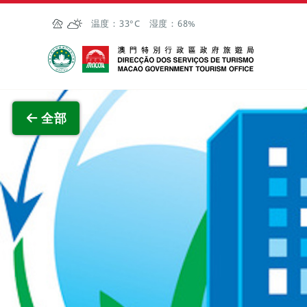
跳至主内容
温度：
33°C
湿度：
68%
澳门特别行政区政府旅游局
查看原
全部