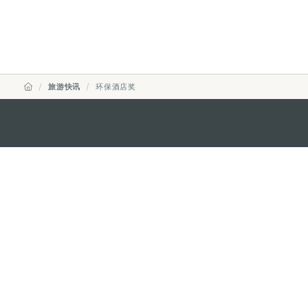
旅游快讯
环保酒店奖
澳门特别行政区政府旅游局
地址
澳门宋玉生广场335-341号获多
电邮
mgto@macaotourism.gov.mo
电话
+853 2831 5566
传真
+853 2851 0104
旅游热线
+853 2833 3000