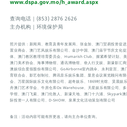
www.dspa.gov.mo/h_award.aspx
查询电话｜(853) 2876 2626
主办机构｜环境保护局
照片提供：新闻局、教育及青年发展局、张金加、澳门贸易投资促进
置业商会、澳门艺风娱乐有限公司、金沙中国、澳门庙宇节庆文化促
体、澳门教区教理培育委员会、Humarish Club、握紧希望计
澳门美术协会、海事博物馆、通讯博物馆、叄人行文娱、新濠影汇商
澳娱综合度假股份有限公司、GoAirborne室内跳伞、永利皇宫
育联合会、影艺创制社、腾讯音乐娱乐集团、显意会议展览顾问有限
会、万星国际娱乐文化有限公司、超奇娱乐、1869时光馆、昊晨娱
舟澳门艺术学会、牛房仓库Ox Warehouse、天星娱乐有限公司、多
学馆、澳门飞索、澳门伦敦人、新濠天地、澳门十六浦、Skypar
际投资一人有限公司、D-SHOW、泉果文化活动策划有限公司
备注：活动内容可能有所更改，请向主办单位查询。