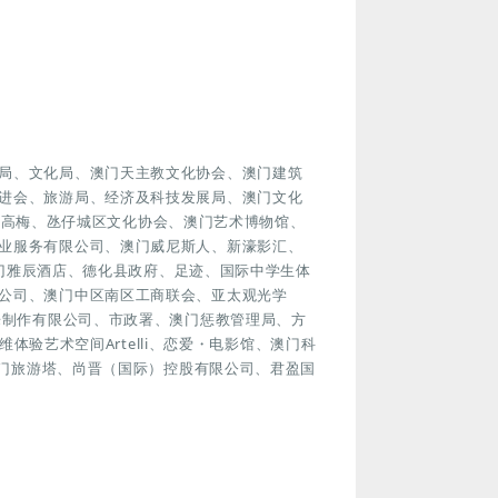
局、文化局、澳门天主教文化协会、澳门建筑
进会、旅游局、经济及科技发展局、澳门文化
划、美高梅、氹仔城区文化协会、澳门艺术博物馆、
业服务有限公司、澳门威尼斯人、新濠影汇、
、澳门雅辰酒店、德化县政府、足迹、国际中学生体
公司、澳门中区南区工商联会、亚太观光学
乐制作有限公司、市政署、澳门惩教管理局、方
维体验艺术空间Artelli、恋爱・电影馆、澳门科
k澳门旅游塔、尚晋（国际）控股有限公司、君盈国