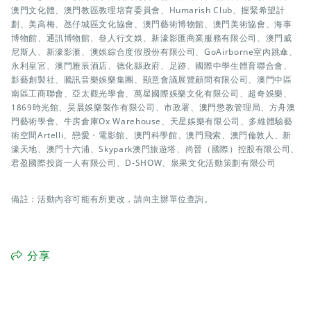
澳門文化體、澳門教區教理培育委員會、Humarish Club、握緊希望計
劃、美高梅、氹仔城區文化協會、澳門藝術博物館、澳門美術協會、海事
博物館、通訊博物館、叄人行文娛、新濠影匯商業服務有限公司、澳門威
尼斯人、新濠影滙、澳娛綜合度假股份有限公司、GoAirborne室內跳傘、
永利皇宮、澳門雅辰酒店、德化縣政府、足跡、國際中學生體育聯合會、
影藝創製社、騰訊音樂娛樂集團、顯意會議展覽顧問有限公司、澳門中區
南區工商聯會、亞太觀光學會、萬星國際娛樂文化有限公司、超奇娛樂、
1869時光館、昊晨娛樂製作有限公司、市政署、澳門懲教管理局、方舟澳
門藝術學會、牛房倉庫Ox Warehouse、天星娛樂有限公司、多維體驗藝
術空間Artelli、戀愛・電影館、澳門科學館、澳門飛索、澳門倫敦人、新
濠天地、澳門十六浦、Skypark澳門旅遊塔、尚晉（國際）控股有限公司、
君盈國際投資一人有限公司、D-SHOW、泉果文化活動策劃有限公司
備註：活動內容可能有所更改，請向主辦單位查詢。
分享