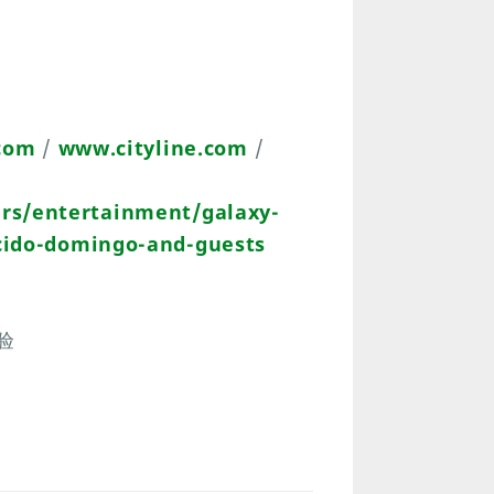
com
/
www.cityline.com
/
rs/entertainment/galaxy-
cido-domingo-and-guests
验