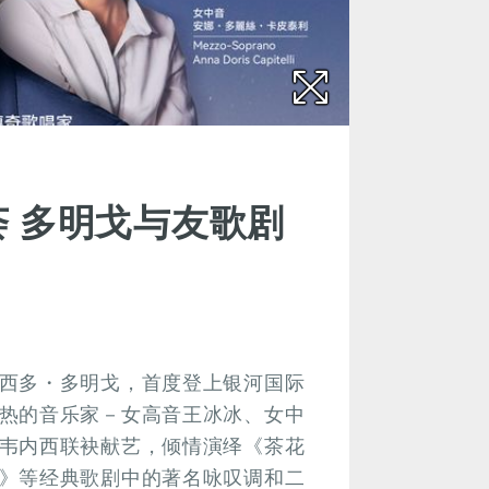
荟 多明戈与友歌剧
西多・多明戈，首度登上银河国际
热的音乐家－女高音王冰冰、女中
韦内西联袂献艺，倾情演绎《茶花
》等经典歌剧中的著名咏叹调和二