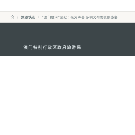
旅游快讯
“澳门银河”呈献︰银河声荟 多明戈与友歌剧盛宴
澳门特别行政区政府旅游局
地址
澳门宋玉生广场335-341号获多
电邮
mgto@macaotourism.gov.mo
电话
+853 2831 5566
传真
+853 2851 0104
旅游热线
+853 2833 3000
关于我们
联系我们
使用条款
隐私声明
服