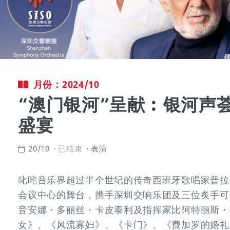
月份：2024/10
“澳门银河”呈献︰银河声
盛宴
20/10
已结束
表演
叱咤音乐界超过半个世纪的传奇西班牙歌唱家普拉
会议中心的舞台，携手深圳交响乐团及三位炙手可
音安娜・多丽丝・卡皮泰利及指挥家比阿特丽斯・
女》、《风流寡妇》、《卡门》、《费加罗的婚礼