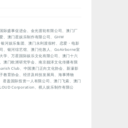
门国际盛事促进会、金光渡轮有限公司、澳门厂
爱、澳门星娱乐制作有限公司、GHW
协会、银河娱乐集团、澳门永利渡假村、恋爱・电影
银河综艺馆、澳门伦敦人、GoAirborne室
大学、万星国际娱乐文化有限公司、澳门十六
、澳门欧洲研究学会、南京靓泽文化传播有限
ish Club、中国澳门正向文化协会、新濠影
子教育协会、经济及科技发展局、海事博物
游塔、君盈国际投资一人有限公司、澳门飞索、澳门
UD Corporation、棋人娱乐制作有限公