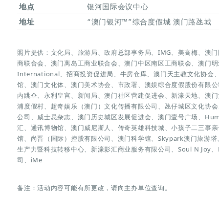
地点
银河国际会议中心
地址
“澳门银河™”综合度假城 澳门路氹城
照片提供：文化局、旅游局、政府总部事务局、IMG、美高梅、澳
商联合会、澳门离岛工商业联合会、澳门中区南区工商联会、澳门明
International、招商投资促进局、牛房仓库、澳门天主教文化
馆、澳门文化体、澳门美术协会、市政署、澳娱综合度假股份有限公司、
内跳伞、永利皇宫、新闻局、澳门社区营建促进会、新濠天地、澳门
浦度假村、超奇娱乐（澳门）文化传播有限公司、氹仔城区文化协会
公司、威士忌杂志、澳门历史城区发展促进会、澳门壹号广场、Humar
汇、通讯博物馆、澳门威尼斯人、传奇英雄科技城、小孩子二三事亲
馆、尚晋（国际）控股有限公司、澳门科学馆、Skypark澳门旅
生产力暨科技转移中心、新濠影汇商业服务有限公司、Soul N Joy、LO
司、iMe
备注：活动内容可能有所更改，请向主办单位查询。