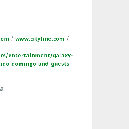
com
/
www.cityline.com
/
rs/entertainment/galaxy-
cido-domingo-and-guests
驗