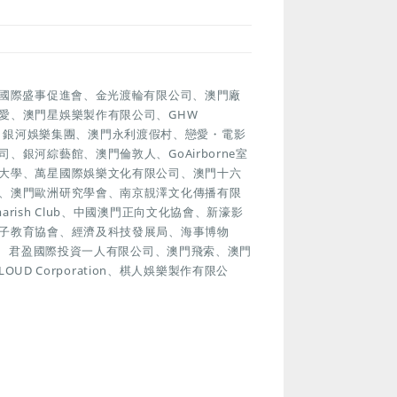
門國際盛事促進會、金光渡輪有限公司、澳門廠
愛、澳門星娛樂製作有限公司、GHW
協會、銀河娛樂集團、澳門永利渡假村、戀愛・電影
銀河綜藝館、澳門倫敦人、GoAirborne室
大學、萬星國際娛樂文化有限公司、澳門十六
、澳門歐洲研究學會、南京靚澤文化傳播有限
ish Club、中國澳門正向文化協會、新濠影
子教育協會、經濟及科技發展局、海事博物
遊塔、君盈國際投資一人有限公司、澳門飛索、澳門
UD Corporation、棋人娛樂製作有限公