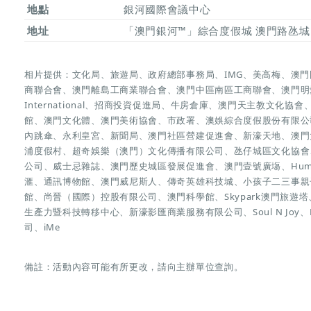
地點
銀河國際會議中心
地址
「澳門銀河™」綜合度假城 澳門路氹城
相片提供：文化局、旅遊局、政府總部事務局、IMG、美高梅、澳
商聯合會、澳門離島工商業聯合會、澳門中區南區工商聯會、澳門明
International、招商投資促進局、牛房倉庫、澳門天主教文化
館、澳門文化體、澳門美術協會、市政署、澳娛綜合度假股份有限公司、
內跳傘、永利皇宮、新聞局、澳門社區營建促進會、新濠天地、澳門
浦度假村、超奇娛樂（澳門）文化傳播有限公司、氹仔城區文化協會
公司、威士忌雜誌、澳門歷史城區發展促進會、澳門壹號廣塲、Humar
滙、通訊博物館、澳門威尼斯人、傳奇英雄科技城、小孩子二三事親
館、尚晉（國際）控股有限公司、澳門科學館、Skypark澳門旅
生產力暨科技轉移中心、新濠影匯商業服務有限公司、Soul N Joy、LO
司、iMe
備註：活動內容可能有所更改，請向主辦單位查詢。