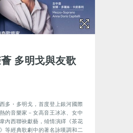
薈 多明戈與友歌
西多・多明戈，首度登上銀河國際
熱的音樂家－女高音王冰冰、女中
韋內西聯袂獻藝，傾情演繹《茶花
》等經典歌劇中的著名詠嘆調和二