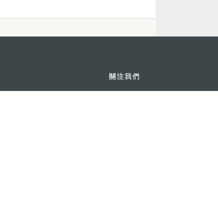
關注我們
利大廈12樓
輕鬆暢遊澳門
下載手機應用
務承諾