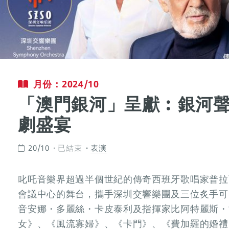
月份：2024/10
「澳門銀河」呈獻︰銀河聲
劇盛宴
20/10
已結束
表演
叱吒音樂界超過半個世紀的傳奇西班牙歌唱家普拉
會議中心的舞台，攜手深圳交響樂團及三位炙手可
音安娜・多麗絲・卡皮泰利及指揮家比阿特麗斯・
女》、《風流寡婦》、《卡門》、《費加羅的婚禮