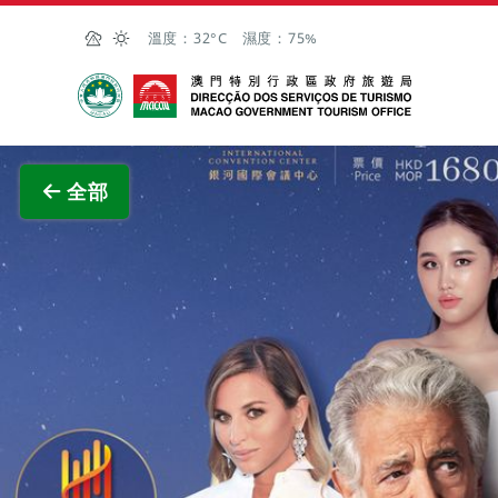
跳至主内容
溫度：
32°C
濕度：
75%
澳門特別行政區政府旅遊局
查看原
全部