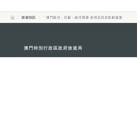
旅遊快訊
「澳門銀河」呈獻︰銀河聲薈 多明戈與友歌劇盛宴
澳門特別行政區政府旅遊局
地址
澳門宋玉生廣場335-341號獲多
電郵
mgto@macaotourism.gov.mo
電話
+853 2831 5566
傳真
+853 2851 0104
旅遊熱線
+853 2833 3000
關於我們
聯絡我們
使用條款
私隱聲明
服