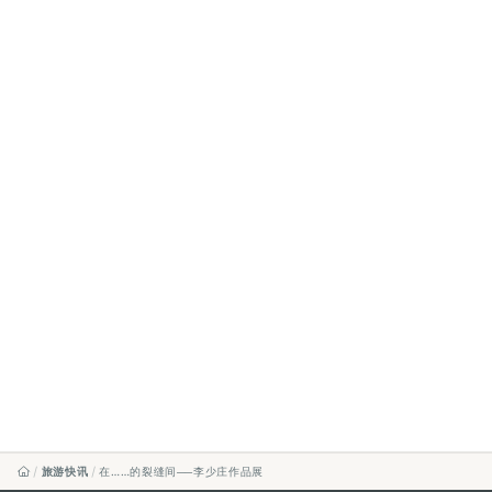
旅游快讯
在……的裂缝间──李少庄作品展