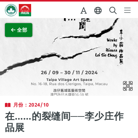
跳至主内容
澳门特别行政区政府旅游局
查看原图
全部
月份：2024/10
在……的裂缝间──李少庄作
品展