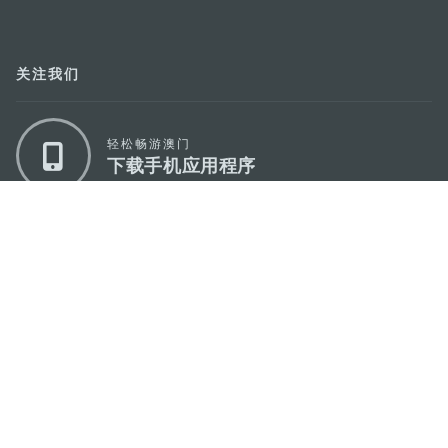
关注我们
轻松畅游澳门
下载手机应用程序
澳门特别行政区政府旅游局
地址
澳门宋玉生广场335-341号获多利大厦12楼
电邮
mgto@macaotourism.gov.mo