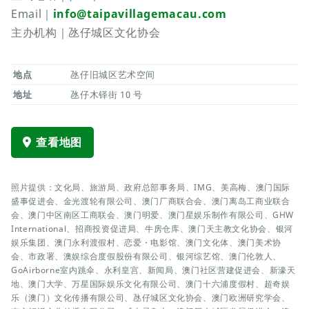
Email｜
info@taipavillagemacau.com
主办机构｜氹仔城区文化协会
地点
氹仔旧城区艺术空间
地址
氹仔木铎街 10 号
查看地图
照片提供：文化局、旅游局、政府总部事务局、IMG、美高梅、澳门国际
盛事促进会、金光渡轮有限公司、澳门厂商联合会、澳门离岛工商业联合
会、澳门中区南区工商联会、澳门明爱、澳门星娱乐制作有限公司、GHW
International、招商投资促进局、牛房仓库、澳门天主教文化协会、银河
娱乐集团、澳门永利渡假村、恋爱・电影馆、澳门文化体、澳门美术协
会、市政署、澳娱综合度假股份有限公司、银河综艺馆、澳门伦敦人、
GoAirborne室内跳伞、永利皇宫、新闻局、澳门社区营建促进会、新濠天
地、澳门大学、万星国际娱乐文化有限公司、澳门十六浦度假村、超奇娱
乐（澳门）文化传播有限公司、氹仔城区文化协会、澳门欧洲研究学会、