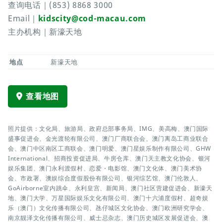
查询电话｜(853) 8868 3000
Email｜
kidscity@cod-macau.com
主办机构｜新濠天地
地点
新濠天地
查看地图
照片提供：文化局、旅游局、政府总部事务局、IMG、美高梅、澳门国际
盛事促进会、金光渡轮有限公司、澳门厂商联合会、澳门离岛工商业联合
会、澳门中区南区工商联会、澳门明爱、澳门星娱乐制作有限公司、GHW
International、招商投资促进局、牛房仓库、澳门天主教文化协会、银河
娱乐集团、澳门永利渡假村、恋爱・电影馆、澳门文化体、澳门美术协
会、市政署、澳娱综合度假股份有限公司、银河综艺馆、澳门伦敦人、
GoAirborne室内跳伞、永利皇宫、新闻局、澳门社区营建促进会、新濠天
地、澳门大学、万星国际娱乐文化有限公司、澳门十六浦度假村、超奇娱
乐（澳门）文化传播有限公司、氹仔城区文化协会、澳门欧洲研究学会、
南京靓泽文化传播有限公司、威士忌杂志、澳门历史城区发展促进会、澳