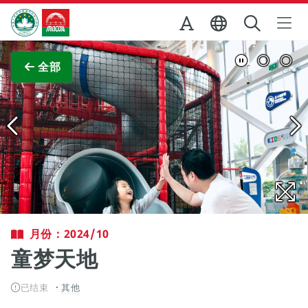
跳至主内容
澳门特别行政区政府旅游局
查看原图
全部
月份：2024/10
童梦天地
已结束
其他